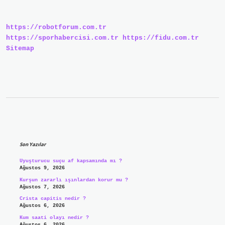
Dökmek
Deyiminin
Anlamı
https://robotforum.com.tr
Nedir
https://sporhabercisi.com.tr
https://fidu.com.tr
Sitemap
Sidebar
Son Yazılar
Uyuşturucu suçu af kapsamında mı ?
Ağustos 9, 2026
Kurşun zararlı ışınlardan korur mu ?
Ağustos 7, 2026
Crista capitis nedir ?
Ağustos 6, 2026
Kum saati olayı nedir ?
Ağustos 6, 2026