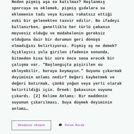
Neden pişmiş aşa su katılmaz? Haşlanmış
sporcuya su eklemek, pişmiş gıdalara su
eklemenin tadı veya kıvamı rahatsız ettiği
eski bir gelenekten tasvir edilir. Bu ifadeyi
kullanırken, genellikle her türlü çabanın
meyvesiz olduğu ve müdahalenin gereksiz
olduğuna dair bir durumun geri dönüşü
olmadığını belirtiyoruz. Pişmiş aş ne demek?
Açıklayıcı yola girilen ifadenin sonunda,
bitmeden kısa bir süre önce sona erecek bir
çalışma var. “Başlangıçta pişirilen su
ekleyebilir, buraya koymayın.” Suyunu çıkarmak
deyiminin anlamı nedir? Değeri kaybetmek ve
değeri batırmak, çünkü yoğun veya yerli olarak
belirtildiği için. Örnek: Şakasının suyunu
çıkardı. [2] Kelime Anlamı: Bir maddenin
suyunun çıkarılması. Suya düşmek deyiminin
anlamı…
Pişmiş
Devamını okuyun
Yorum Bırak
Aşa
Su