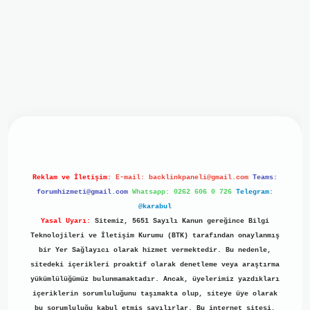
iriş
ilbet giriş
grand opera bet
https://www.betexper.xyz/
b
Reklam ve İletişim:
E-mail:
backlinkpaneli@gmail.com
Teams:
forumhizmeti@gmail.com
Whatsapp: 0262 606 0 726
Telegram:
@karabul
Yasal Uyarı:
Sitemiz, 5651 Sayılı Kanun gereğince Bilgi
Teknolojileri ve İletişim Kurumu (BTK) tarafından onaylanmış
bir Yer Sağlayıcı olarak hizmet vermektedir. Bu nedenle,
sitedeki içerikleri proaktif olarak denetleme veya araştırma
yükümlülüğümüz bulunmamaktadır. Ancak, üyelerimiz yazdıkları
içeriklerin sorumluluğunu taşımakta olup, siteye üye olarak
bu sorumluluğu kabul etmiş sayılırlar. Bu internet sitesi,