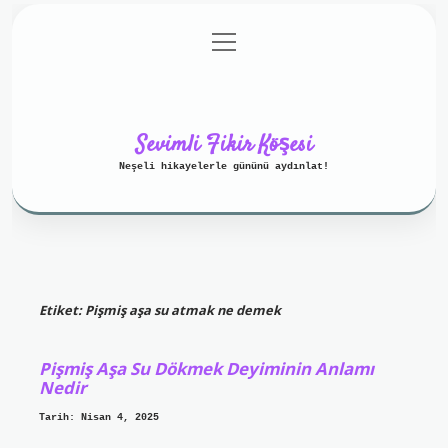
menüyü
Anasayfa
Gizlilik Politikası
aç
Yasal Uyarı
Hakkımızda
Sevimli Fikir Köşesi
Neşeli hikayelerle gününü aydınlat!
Etiket:
Pişmiş aşa su atmak ne demek
Pişmiş Aşa Su Dökmek Deyiminin Anlamı
Nedir
Tarih: Nisan 4, 2025