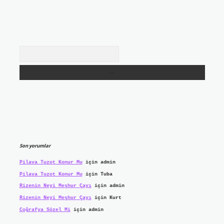
Arama
Son yorumlar
Pilava Tuzot Konur Mu
için
admin
Pilava Tuzot Konur Mu
için
Tuba
Rizenin Neyi Meşhur Çayı
için
admin
Rizenin Neyi Meşhur Çayı
için
Kurt
Coğrafya Sözel Mi
için
admin