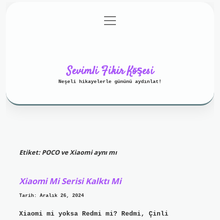
menüyü
Anasayfa
Gizlilik Politikası
aç
Yasal Uyarı
Hakkımızda
Sevimli Fikir Köşesi
Neşeli hikayelerle gününü aydınlat!
Etiket:
POCO ve Xiaomi aynı mı
Xiaomi Mi Serisi Kalktı Mi
Tarih: Aralık 26, 2024
Xiaomi mi yoksa Redmi mi? Redmi, Çinli