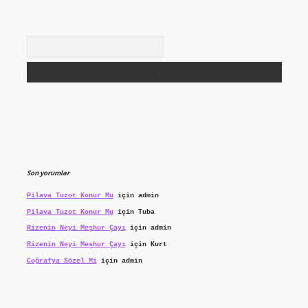
Arama
Son yorumlar
Pilava Tuzot Konur Mu
için
admin
Pilava Tuzot Konur Mu
için
Tuba
Rizenin Neyi Meşhur Çayı
için
admin
Rizenin Neyi Meşhur Çayı
için
Kurt
Coğrafya Sözel Mi
için
admin