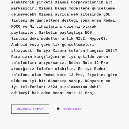
elektronik şirketi Xiaomi Corporation’ın alt
markasıdır. Xiaomi hangi modellere güncelleme
gelmeyecek? Xiaomi ayrıca web sitesinde EOL
listesinde güncelleme desteği sona eren Redmi,
POCO ve Mi cihazlarını düzenli olarak
paylaşıyor. Şirketin paylaştığı EOS
listesindeki modeller artık MIUI, HyperOS,
Android veya güvenlik güncellemeleri
almayacak. En iyi Xiaomi telefon hangisi 2024?
Paranızın karşılığını en iyi şekilde veren
telefonları arıyorsanız, Redmi Note 12 Pro
aradığınız telefon olabilir. En iyi Redmi
telefonu olan Redmi Note 12 Pro, fiyatına göre
oldukça iyi bir donanıma sahip. Dünyanın en
iyi telefonları 2024 sıralamasına dahil
edilmeyi hak eden Redmi Note 12 Pro,…
Xiaomi
Devamını okuyun
Yorum Bırak
Mi
Serisi
Kalktı
Mi