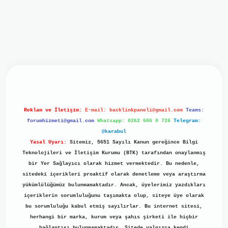
iriş
ilbet giriş
grand opera bet
https://www.betexper.xyz/
b
Reklam ve İletişim:
E-mail:
backlinkpaneli@gmail.com
Teams:
forumhizmeti@gmail.com
Whatsapp: 0262 606 0 726
Telegram:
@karabul
Yasal Uyarı:
Sitemiz, 5651 Sayılı Kanun gereğince Bilgi
Teknolojileri ve İletişim Kurumu (BTK) tarafından onaylanmış
bir Yer Sağlayıcı olarak hizmet vermektedir. Bu nedenle,
sitedeki içerikleri proaktif olarak denetleme veya araştırma
yükümlülüğümüz bulunmamaktadır. Ancak, üyelerimiz yazdıkları
içeriklerin sorumluluğunu taşımakta olup, siteye üye olarak
bu sorumluluğu kabul etmiş sayılırlar. Bu internet sitesi,
herhangi bir marka, kurum veya şahıs şirketi ile hiçbir
bağlantısı bulunmamaktadır. Sitede yalnızca kendi