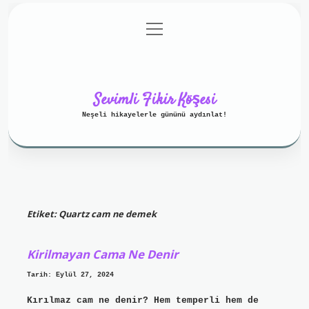
menüyü
Anasayfa
Gizlilik Politikası
aç
Yasal Uyarı
Hakkımızda
Sevimli Fikir Köşesi
Neşeli hikayelerle gününü aydınlat!
Etiket:
Quartz cam ne demek
Kirilmayan Cama Ne Denir
Tarih: Eylül 27, 2024
Kırılmaz cam ne denir? Hem temperli hem de