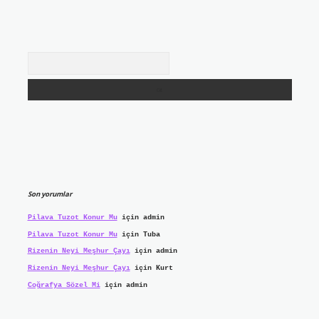
Arama
Son yorumlar
Pilava Tuzot Konur Mu
için
admin
Pilava Tuzot Konur Mu
için
Tuba
Rizenin Neyi Meşhur Çayı
için
admin
Rizenin Neyi Meşhur Çayı
için
Kurt
Coğrafya Sözel Mi
için
admin