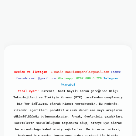
iriş
ilbet giriş
grand opera bet
https://www.betexper.xyz/
b
Reklam ve İletişim:
E-mail:
backlinkpaneli@gmail.com
Teams:
forumhizmeti@gmail.com
Whatsapp: 0262 606 0 726
Telegram:
@karabul
Yasal Uyarı:
Sitemiz, 5651 Sayılı Kanun gereğince Bilgi
Teknolojileri ve İletişim Kurumu (BTK) tarafından onaylanmış
bir Yer Sağlayıcı olarak hizmet vermektedir. Bu nedenle,
sitedeki içerikleri proaktif olarak denetleme veya araştırma
yükümlülüğümüz bulunmamaktadır. Ancak, üyelerimiz yazdıkları
içeriklerin sorumluluğunu taşımakta olup, siteye üye olarak
bu sorumluluğu kabul etmiş sayılırlar. Bu internet sitesi,
herhangi bir marka, kurum veya şahıs şirketi ile hiçbir