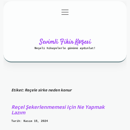
menüyü
Anasayfa
Gizlilik Politikası
aç
Yasal Uyarı
Hakkımızda
Sevimli Fikir Köşesi
Neşeli hikayelerle gününü aydınlat!
Etiket:
Reçele sirke neden konur
Reçel Şekerlenmemesi Için Ne Yapmak
Lazım
Tarih: Kasım 15, 2024