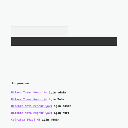
Arama
Son yorumlar
Pilava Tuzot Konur Mu
için
admin
Pilava Tuzot Konur Mu
için
Tuba
Rizenin Neyi Meşhur Çayı
için
admin
Rizenin Neyi Meşhur Çayı
için
Kurt
Coğrafya Sözel Mi
için
admin