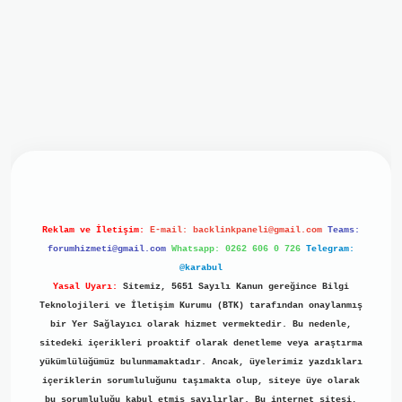
giriş
ilbet giriş
grand opera bet
https://www.betexper.xyz/
Reklam ve İletişim:
E-mail:
backlinkpaneli@gmail.com
Teams:
forumhizmeti@gmail.com
Whatsapp: 0262 606 0 726
Telegram:
@karabul
Yasal Uyarı:
Sitemiz, 5651 Sayılı Kanun gereğince Bilgi
Teknolojileri ve İletişim Kurumu (BTK) tarafından onaylanmış
bir Yer Sağlayıcı olarak hizmet vermektedir. Bu nedenle,
sitedeki içerikleri proaktif olarak denetleme veya araştırma
yükümlülüğümüz bulunmamaktadır. Ancak, üyelerimiz yazdıkları
içeriklerin sorumluluğunu taşımakta olup, siteye üye olarak
bu sorumluluğu kabul etmiş sayılırlar. Bu internet sitesi,