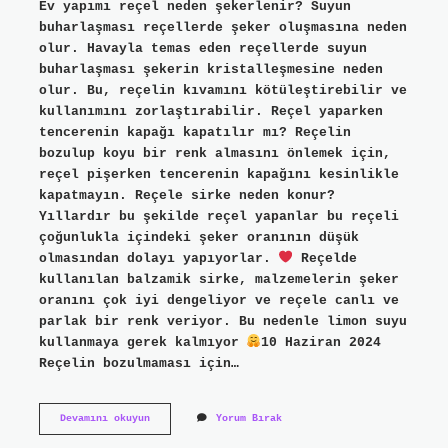
Ev yapımı reçel neden şekerlenir? Suyun
buharlaşması reçellerde şeker oluşmasına neden
olur. Havayla temas eden reçellerde suyun
buharlaşması şekerin kristalleşmesine neden
olur. Bu, reçelin kıvamını kötüleştirebilir ve
kullanımını zorlaştırabilir. Reçel yaparken
tencerenin kapağı kapatılır mı? Reçelin
bozulup koyu bir renk almasını önlemek için,
reçel pişerken tencerenin kapağını kesinlikle
kapatmayın. Reçele sirke neden konur?
Yıllardır bu şekilde reçel yapanlar bu reçeli
çoğunlukla içindeki şeker oranının düşük
olmasından dolayı yapıyorlar.
Reçelde
kullanılan balzamik sirke, malzemelerin şeker
oranını çok iyi dengeliyor ve reçele canlı ve
parlak bir renk veriyor. Bu nedenle limon suyu
kullanmaya gerek kalmıyor
10 Haziran 2024
Reçelin bozulmaması için…
Reçel
Devamını okuyun
Yorum Bırak
Şekerlenmemesi
Için