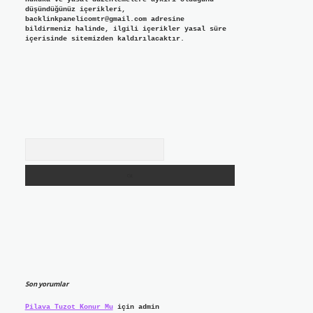
düşündüğünüz içerikleri,
backlinkpanelicomtr@gmail.com
adresine
bildirmeniz halinde, ilgili içerikler yasal süre
içerisinde sitemizden kaldırılacaktır.
Arama
Son yorumlar
Pilava Tuzot Konur Mu
için
admin