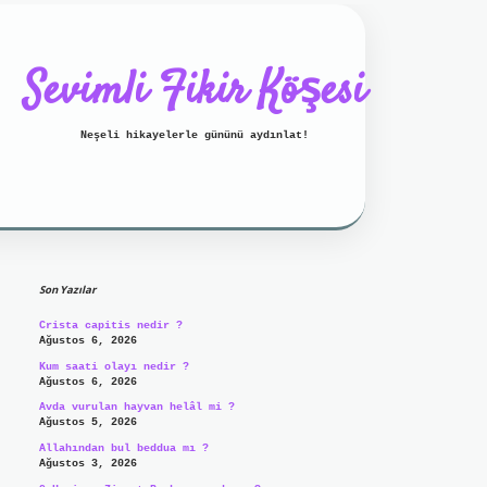
Sevimli Fikir Köşesi
Neşeli hikayelerle gününü aydınlat!
Sidebar
ilbet mobil giriş
ilbet giriş
g
Son Yazılar
Crista capitis nedir ?
Ağustos 6, 2026
Kum saati olayı nedir ?
Ağustos 6, 2026
Avda vurulan hayvan helâl mi ?
Ağustos 5, 2026
Allahından bul beddua mı ?
Ağustos 3, 2026