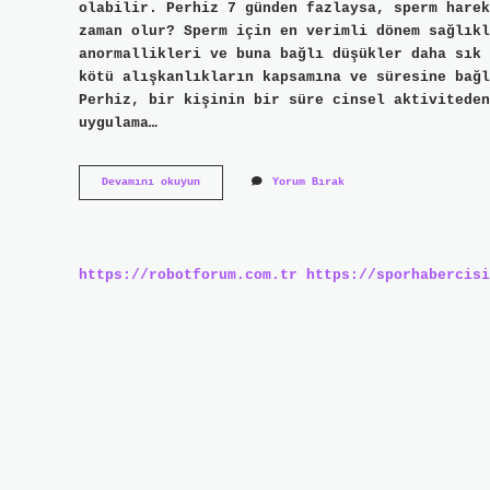
olabilir. Perhiz 7 günden fazlaysa, sperm harek
zaman olur? Sperm için en verimli dönem sağlıkl
anormallikleri ve buna bağlı düşükler daha sık 
kötü alışkanlıkların kapsamına ve süresine bağl
Perhiz, bir kişinin bir süre cinsel aktiviteden
uygulama…
Cinsel
Devamını okuyun
Yorum Bırak
Perhiz
Süresi
Uzun
Olursa
Ne
https://robotforum.com.tr
https://sporhabercisi
Olur