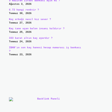
9 Haziran Ziraat Bankası açık mı ?
Ağustos 3, 2026
6.72 hangi renktir ?
Temmuz 30, 2026
Koç erkeği nasıl kız sever ?
Temmuz 27, 2026
Kaç tane uçan balon insanı kaldırır ?
Temmuz 25, 2026
333 karat altın kaç ayardır ?
Temmuz 24, 2026
IBAN’ın son kaç hanesi hesap numarası iş bankası
?
Temmuz 23, 2026