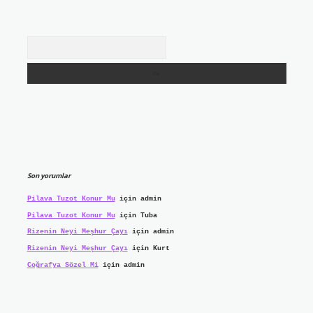
Arama
Son yorumlar
Pilava Tuzot Konur Mu
için
admin
Pilava Tuzot Konur Mu
için
Tuba
Rizenin Neyi Meşhur Çayı
için
admin
Rizenin Neyi Meşhur Çayı
için
Kurt
Coğrafya Sözel Mi
için
admin