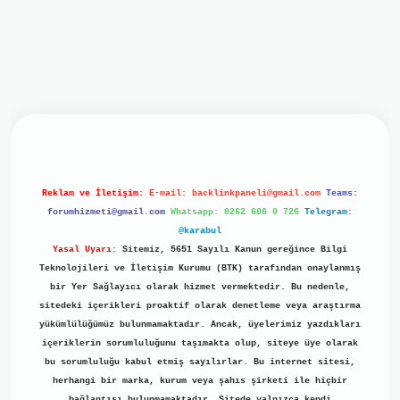
iriş
ilbet giriş
grand opera bet
https://www.betexper.xyz/
b
Reklam ve İletişim:
E-mail:
backlinkpaneli@gmail.com
Teams:
forumhizmeti@gmail.com
Whatsapp: 0262 606 0 726
Telegram:
@karabul
Yasal Uyarı:
Sitemiz, 5651 Sayılı Kanun gereğince Bilgi
Teknolojileri ve İletişim Kurumu (BTK) tarafından onaylanmış
bir Yer Sağlayıcı olarak hizmet vermektedir. Bu nedenle,
sitedeki içerikleri proaktif olarak denetleme veya araştırma
yükümlülüğümüz bulunmamaktadır. Ancak, üyelerimiz yazdıkları
içeriklerin sorumluluğunu taşımakta olup, siteye üye olarak
bu sorumluluğu kabul etmiş sayılırlar. Bu internet sitesi,
herhangi bir marka, kurum veya şahıs şirketi ile hiçbir
bağlantısı bulunmamaktadır. Sitede yalnızca kendi