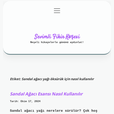
menüyü
Anasayfa
Gizlilik Politikası
aç
Yasal Uyarı
Hakkımızda
Sevimli Fikir Köşesi
Neşeli hikayelerle gününü aydınlat!
Etiket:
Sandal ağacı yağı öksürük için nasıl kullanılır
Sandal Ağacı Esansı Nasıl Kullanılır
Tarih: Ekim 17, 2024
Sandal ağacı yağı nerelere sürülür? Çok hoş