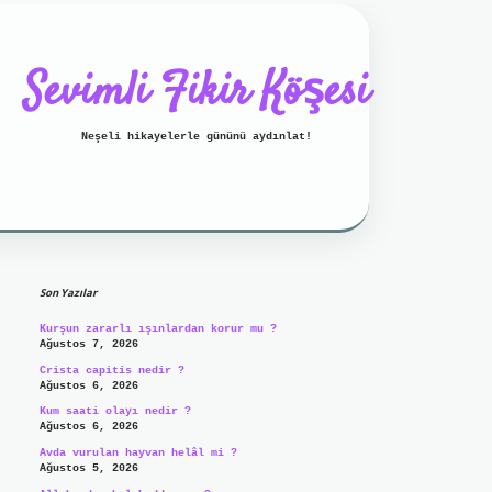
Sevimli Fikir Köşesi
Neşeli hikayelerle gününü aydınlat!
Sidebar
ilbet mobil giriş
ilbet giriş
g
Son Yazılar
Kurşun zararlı ışınlardan korur mu ?
Ağustos 7, 2026
Crista capitis nedir ?
Ağustos 6, 2026
Kum saati olayı nedir ?
Ağustos 6, 2026
Avda vurulan hayvan helâl mi ?
Ağustos 5, 2026