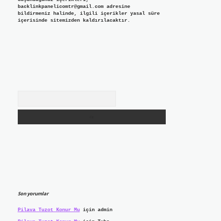
backlinkpanelicomtr@gmail.com
adresine
bildirmeniz halinde, ilgili içerikler yasal süre
içerisinde sitemizden kaldırılacaktır.
Arama
Son yorumlar
Pilava Tuzot Konur Mu
için
admin