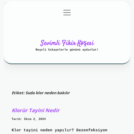
menüyü
Anasayfa
Gizlilik Politikası
aç
Yasal Uyarı
Hakkımızda
Sevimli Fikir Köşesi
Neşeli hikayelerle gününü aydınlat!
Etiket:
Suda klor neden bakılır
Klorür Tayini Nedir
Tarih: Ekim 2, 2024
Klor tayini neden yapılır? Dezenfeksiyon