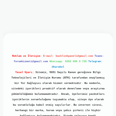
iriş
ilbet giriş
grand opera bet
https://www.betexper.xyz/
b
Reklam ve İletişim:
E-mail:
backlinkpaneli@gmail.com
Teams:
forumhizmeti@gmail.com
Whatsapp: 0262 606 0 726
Telegram:
@karabul
Yasal Uyarı:
Sitemiz, 5651 Sayılı Kanun gereğince Bilgi
Teknolojileri ve İletişim Kurumu (BTK) tarafından onaylanmış
bir Yer Sağlayıcı olarak hizmet vermektedir. Bu nedenle,
sitedeki içerikleri proaktif olarak denetleme veya araştırma
yükümlülüğümüz bulunmamaktadır. Ancak, üyelerimiz yazdıkları
içeriklerin sorumluluğunu taşımakta olup, siteye üye olarak
bu sorumluluğu kabul etmiş sayılırlar. Bu internet sitesi,
herhangi bir marka, kurum veya şahıs şirketi ile hiçbir
bağlantısı bulunmamaktadır. Sitede yalnızca kendi