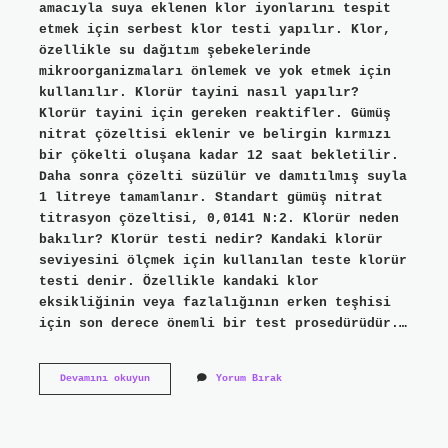
amacıyla suya eklenen klor iyonlarını tespit
etmek için serbest klor testi yapılır. Klor,
özellikle su dağıtım şebekelerinde
mikroorganizmaları önlemek ve yok etmek için
kullanılır. Klorür tayini nasıl yapılır?
Klorür tayini için gereken reaktifler. Gümüş
nitrat çözeltisi eklenir ve belirgin kırmızı
bir çökelti oluşana kadar 12 saat bekletilir.
Daha sonra çözelti süzülür ve damıtılmış suyla
1 litreye tamamlanır. Standart gümüş nitrat
titrasyon çözeltisi, 0,0141 N:2. Klorür neden
bakılır? Klorür testi nedir? Kandaki klorür
seviyesini ölçmek için kullanılan teste klorür
testi denir. Özellikle kandaki klor
eksikliğinin veya fazlalığının erken teşhisi
için son derece önemli bir test prosedürüdür.…
Klorür
Devamını okuyun
Yorum Bırak
Tayini
Nedir