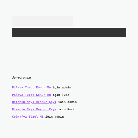
Arama
Son yorumlar
Pilava Tuzot Konur Mu
için
admin
Pilava Tuzot Konur Mu
için
Tuba
Rizenin Neyi Meşhur Çayı
için
admin
Rizenin Neyi Meşhur Çayı
için
Kurt
Coğrafya Sözel Mi
için
admin