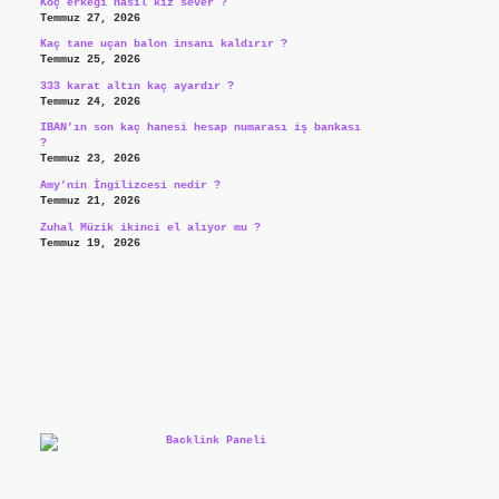
Koç erkeği nasıl kız sever ?
Temmuz 27, 2026
Kaç tane uçan balon insanı kaldırır ?
Temmuz 25, 2026
333 karat altın kaç ayardır ?
Temmuz 24, 2026
IBAN’ın son kaç hanesi hesap numarası iş bankası
?
Temmuz 23, 2026
Amy’nin İngilizcesi nedir ?
Temmuz 21, 2026
Zuhal Müzik ikinci el alıyor mu ?
Temmuz 19, 2026