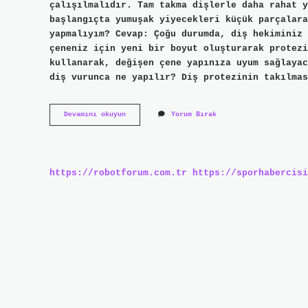
çalışılmalıdır. Tam takma dişlerle daha rahat y
başlangıçta yumuşak yiyecekleri küçük parçalara
yapmalıyım? Cevap: Çoğu durumda, diş hekiminiz 
çeneniz için yeni bir boyut oluşturarak protezi
kullanarak, değişen çene yapınıza uyum sağlayac
diş vurunca ne yapılır? Diş protezinin takılmas
Takma
Devamını okuyun
Yorum Bırak
Diş
Nasıl
Alıştırılır
https://robotforum.com.tr
https://sporhabercisi