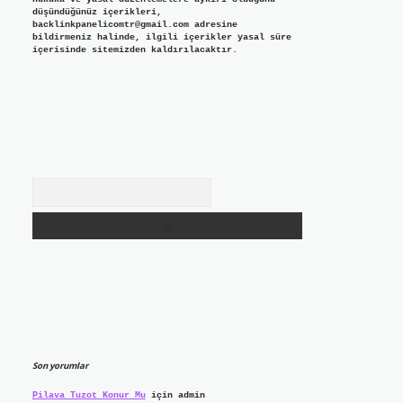
düşündüğünüz içerikleri,
backlinkpanelicomtr@gmail.com
adresine
bildirmeniz halinde, ilgili içerikler yasal süre
içerisinde sitemizden kaldırılacaktır.
Arama
Son yorumlar
Pilava Tuzot Konur Mu
için
admin