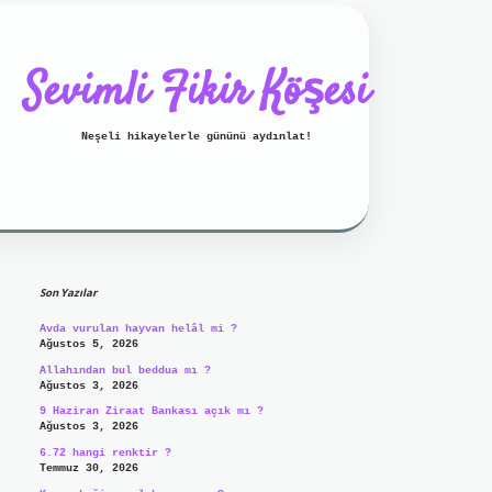
Sevimli Fikir Köşesi
Neşeli hikayelerle gününü aydınlat!
Sidebar
ilbet mobil giriş
ilbet giriş
g
Son Yazılar
Avda vurulan hayvan helâl mi ?
Ağustos 5, 2026
Allahından bul beddua mı ?
Ağustos 3, 2026
9 Haziran Ziraat Bankası açık mı ?
Ağustos 3, 2026
6.72 hangi renktir ?
Temmuz 30, 2026