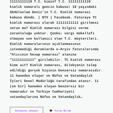
11111111110 T.C. kimin? T.C. 11111111110
kimlik numaralı gencin kabusu! 18 yaşındaki
Abdülselam Deniz’in T.C. Kimlik numarası
kabusa döndü. | NTV | Facebook. Faturaya TC
kimlik numarası olarak 11111111111 girilmesi
sorun mu? Kimlik numarası bilgisi verme
zorunluluğu yoktur. Çünkü; vergi mükellefi
olmayan son kullanıcı olan T.C. müşterileri.
Kimlik numaralarının açıklanmasının
istenmediği durumlarda e-Arşiv faturalarında
“Alıcının hesap numarası” alanına
“11111111111” girilebilir. TC kimlik numarası
kime ait? Kimlik numarası, dilekçenin talep
edildiği gerçek kişinin benzersiz numarasıdır.
11 haneden oluşur ve Nüfus ve Vatandaşlık
İşleri Genel Müdürlüğü tarafından atanır. 11
(on bir) haneden oluşan benzersiz bir
numaradır ve Türkiye Cumhuriyeti
vatandaşlarına Nüfus ve Vatandaşlık…
11111111111
Devamını okuyun
Yorum Bırak