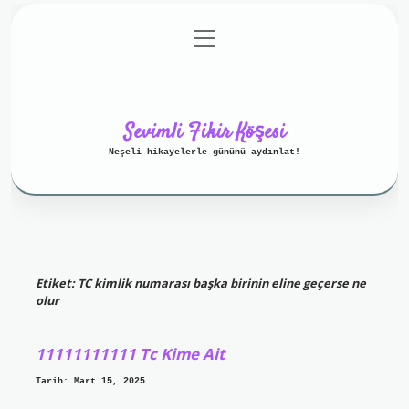
menüyü
Anasayfa
Gizlilik Politikası
aç
Yasal Uyarı
Hakkımızda
Sevimli Fikir Köşesi
Neşeli hikayelerle gününü aydınlat!
Etiket:
TC kimlik numarası başka birinin eline geçerse ne
olur
11111111111 Tc Kime Ait
Tarih: Mart 15, 2025