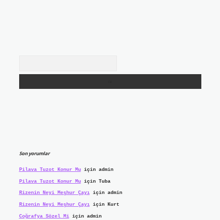
Arama
Son yorumlar
Pilava Tuzot Konur Mu
için
admin
Pilava Tuzot Konur Mu
için
Tuba
Rizenin Neyi Meşhur Çayı
için
admin
Rizenin Neyi Meşhur Çayı
için
Kurt
Coğrafya Sözel Mi
için
admin