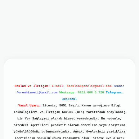
iriş
ilbet giriş
grand opera bet
https://www.betexper.xyz/
b
Reklam ve İletişim:
E-mail:
backlinkpaneli@gmail.com
Teams:
forumhizmeti@gmail.com
Whatsapp: 0262 606 0 726
Telegram:
@karabul
Yasal Uyarı:
Sitemiz, 5651 Sayılı Kanun gereğince Bilgi
Teknolojileri ve İletişim Kurumu (BTK) tarafından onaylanmış
bir Yer Sağlayıcı olarak hizmet vermektedir. Bu nedenle,
sitedeki içerikleri proaktif olarak denetleme veya araştırma
yükümlülüğümüz bulunmamaktadır. Ancak, üyelerimiz yazdıkları
içeriklerin sorumluluğunu taşımakta olup, siteye üye olarak