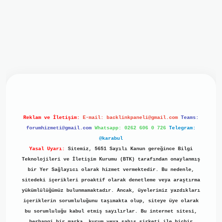
iriş
ilbet giriş
grand opera bet
https://www.betexper.xyz/
b
Reklam ve İletişim:
E-mail:
backlinkpaneli@gmail.com
Teams:
forumhizmeti@gmail.com
Whatsapp: 0262 606 0 726
Telegram:
@karabul
Yasal Uyarı:
Sitemiz, 5651 Sayılı Kanun gereğince Bilgi
Teknolojileri ve İletişim Kurumu (BTK) tarafından onaylanmış
bir Yer Sağlayıcı olarak hizmet vermektedir. Bu nedenle,
sitedeki içerikleri proaktif olarak denetleme veya araştırma
yükümlülüğümüz bulunmamaktadır. Ancak, üyelerimiz yazdıkları
içeriklerin sorumluluğunu taşımakta olup, siteye üye olarak
bu sorumluluğu kabul etmiş sayılırlar. Bu internet sitesi,
herhangi bir marka, kurum veya şahıs şirketi ile hiçbir