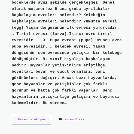
böceklerde aynı şekilde gerçekleşmez. Genel
olarak metamorfoz 5 ana gruba ayrılabilir.
Başkalaşım evreleri nelerdir? Kelebeğin
başkalaşım evreleri nelerdir? Yumurta evresi
(egg) Yaşam döngüsünün ilk evresi yumurtadır.
… Tırtıl evresi (larva) İkinci evre tırtıl
evresidir. … 3. Pupa evresi (pupa) Üçüncü evre
pupa evresidir. … Kelebek evresi. Yaşam
döngüsünün son evresinde yetişkin bir kelebeğe
dönüşmüştür. 9. sınıf biyoloji başkalaşım
nedir? Hayvanlar yetişkinliğe eriştikçe,
boyutları büyür ve vücut oranları, yani
görünümleri değişir. Ancak bazı hayvanlarda,
genç hayvanlar ve yetişkinler çok farklı
görünür ve hatta çok farklı yaşarlar. Genç
hayvanların yetişkinliğe gelişimi ve büyümesi
kademelidir. Bu sürece…
Başkalaşım
Devamını okuyun
Yorum Bırak
Tipleri
Nelerdir