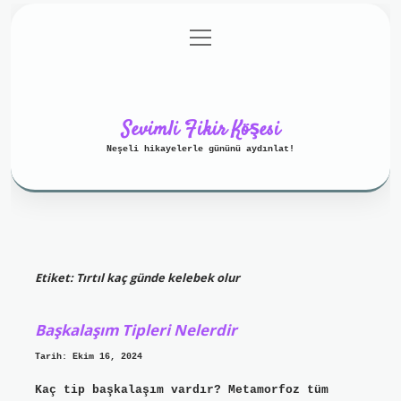
menüyü
Anasayfa
Gizlilik Politikası
aç
Yasal Uyarı
Hakkımızda
Sevimli Fikir Köşesi
Neşeli hikayelerle gününü aydınlat!
Etiket:
Tırtıl kaç günde kelebek olur
Başkalaşım Tipleri Nelerdir
Tarih: Ekim 16, 2024
Kaç tip başkalaşım vardır? Metamorfoz tüm