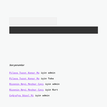
Arama
Son yorumlar
Pilava Tuzot Konur Mu
için
admin
Pilava Tuzot Konur Mu
için
Tuba
Rizenin Neyi Meşhur Çayı
için
admin
Rizenin Neyi Meşhur Çayı
için
Kurt
Coğrafya Sözel Mi
için
admin