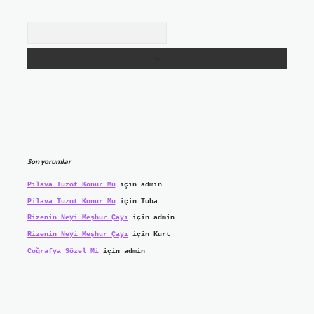
Arama
Son yorumlar
Pilava Tuzot Konur Mu
için
admin
Pilava Tuzot Konur Mu
için
Tuba
Rizenin Neyi Meşhur Çayı
için
admin
Rizenin Neyi Meşhur Çayı
için
Kurt
Coğrafya Sözel Mi
için
admin