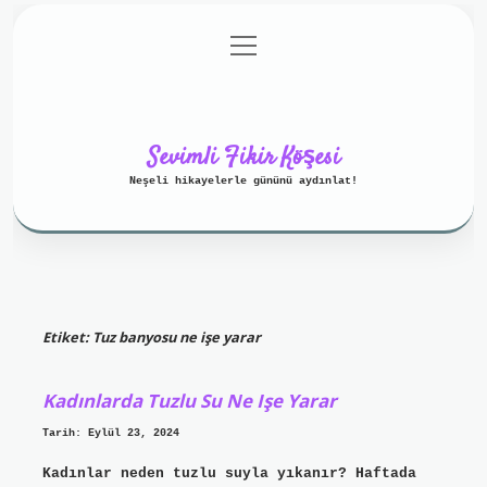
menüyü
Anasayfa
Gizlilik Politikası
aç
Yasal Uyarı
Hakkımızda
Sevimli Fikir Köşesi
Neşeli hikayelerle gününü aydınlat!
Etiket:
Tuz banyosu ne işe yarar
Kadınlarda Tuzlu Su Ne Işe Yarar
Tarih: Eylül 23, 2024
Kadınlar neden tuzlu suyla yıkanır? Haftada