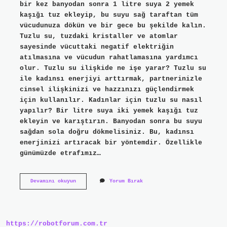
bir kez banyodan sonra 1 litre suya 2 yemek
kaşığı tuz ekleyip, bu suyu sağ taraftan tüm
vücudunuza dökün ve bir gece bu şekilde kalın.
Tuzlu su, tuzdaki kristaller ve atomlar
sayesinde vücuttaki negatif elektriğin
atılmasına ve vücudun rahatlamasına yardımcı
olur. Tuzlu su ilişkide ne işe yarar? Tuzlu su
ile kadınsı enerjiyi arttırmak, partnerinizle
cinsel ilişkinizi ve hazzınızı güçlendirmek
için kullanılır. Kadınlar için tuzlu su nasıl
yapılır? Bir litre suya iki yemek kaşığı tuz
ekleyin ve karıştırın. Banyodan sonra bu suyu
sağdan sola doğru dökmelisiniz. Bu, kadınsı
enerjinizi artıracak bir yöntemdir. Özellikle
günümüzde etrafımız…
Kadınlarda
Devamını okuyun
Yorum Bırak
Tuzlu
Su
Ne
Işe
Yarar
https://robotforum.com.tr