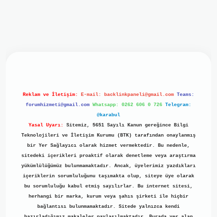
t mobil giriş
ilbet giriş
grand opera bet
https://www.betex
Reklam ve İletişim:
E-mail:
backlinkpaneli@gmail.com
Teams:
forumhizmeti@gmail.com
Whatsapp: 0262 606 0 726
Telegram:
@karabul
Yasal Uyarı:
Sitemiz, 5651 Sayılı Kanun gereğince Bilgi
Teknolojileri ve İletişim Kurumu (BTK) tarafından onaylanmış
bir Yer Sağlayıcı olarak hizmet vermektedir. Bu nedenle,
sitedeki içerikleri proaktif olarak denetleme veya araştırma
yükümlülüğümüz bulunmamaktadır. Ancak, üyelerimiz yazdıkları
içeriklerin sorumluluğunu taşımakta olup, siteye üye olarak
bu sorumluluğu kabul etmiş sayılırlar. Bu internet sitesi,
herhangi bir marka, kurum veya şahıs şirketi ile hiçbir
bağlantısı bulunmamaktadır. Sitede yalnızca kendi
hazırladığımız makaleler paylaşılmaktadır. Burada yer alan