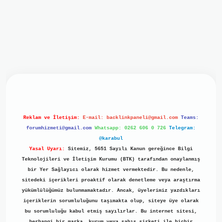
iriş
ilbet giriş
grand opera bet
https://www.betexper.xyz/
b
Reklam ve İletişim:
E-mail:
backlinkpaneli@gmail.com
Teams:
forumhizmeti@gmail.com
Whatsapp: 0262 606 0 726
Telegram:
@karabul
Yasal Uyarı:
Sitemiz, 5651 Sayılı Kanun gereğince Bilgi
Teknolojileri ve İletişim Kurumu (BTK) tarafından onaylanmış
bir Yer Sağlayıcı olarak hizmet vermektedir. Bu nedenle,
sitedeki içerikleri proaktif olarak denetleme veya araştırma
yükümlülüğümüz bulunmamaktadır. Ancak, üyelerimiz yazdıkları
içeriklerin sorumluluğunu taşımakta olup, siteye üye olarak
bu sorumluluğu kabul etmiş sayılırlar. Bu internet sitesi,
herhangi bir marka, kurum veya şahıs şirketi ile hiçbir