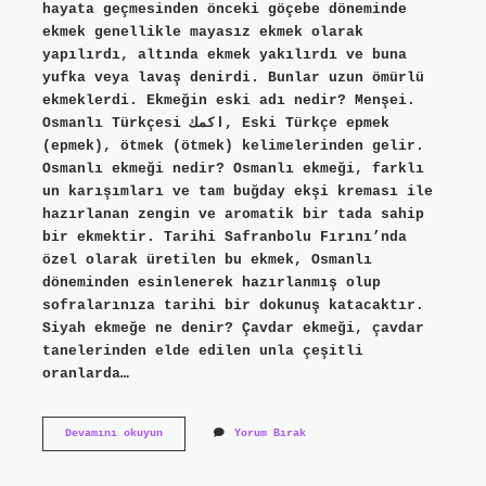
hayata geçmesinden önceki göçebe döneminde
ekmek genellikle mayasız ekmek olarak
yapılırdı, altında ekmek yakılırdı ve buna
yufka veya lavaş denirdi. Bunlar uzun ömürlü
ekmeklerdi. Ekmeğin eski adı nedir? Menşei.
Osmanlı Türkçesi اكمك‎, Eski Türkçe epmek‎
(epmek), ötmek‎ (ötmek) kelimelerinden gelir.
Osmanlı ekmeği nedir? Osmanlı ekmeği, farklı
un karışımları ve tam buğday ekşi kreması ile
hazırlanan zengin ve aromatik bir tada sahip
bir ekmektir. Tarihi Safranbolu Fırını’nda
özel olarak üretilen bu ekmek, Osmanlı
döneminden esinlenerek hazırlanmış olup
sofralarınıza tarihi bir dokunuş katacaktır.
Siyah ekmeğe ne denir? Çavdar ekmeği, çavdar
tanelerinden elde edilen unla çeşitli
oranlarda…
Osmanlıda
Devamını okuyun
Yorum Bırak
Ekmeğe
Ne
Denir