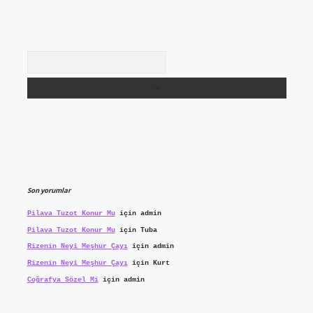
Arama
Son yorumlar
Pilava Tuzot Konur Mu
için
admin
Pilava Tuzot Konur Mu
için
Tuba
Rizenin Neyi Meşhur Çayı
için
admin
Rizenin Neyi Meşhur Çayı
için
Kurt
Coğrafya Sözel Mi
için
admin