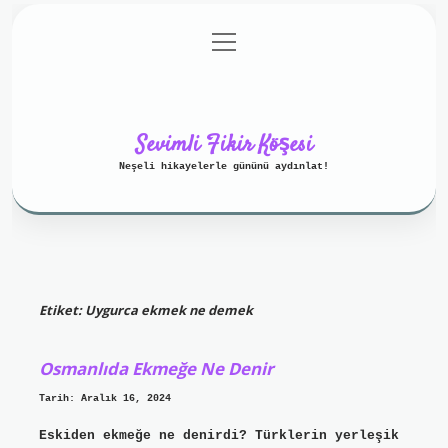
menüyü
Anasayfa
Gizlilik Politikası
aç
Yasal Uyarı
Hakkımızda
Sevimli Fikir Köşesi
Neşeli hikayelerle gününü aydınlat!
Etiket:
Uygurca ekmek ne demek
Osmanlıda Ekmeğe Ne Denir
Tarih: Aralık 16, 2024
Eskiden ekmeğe ne denirdi? Türklerin yerleşik