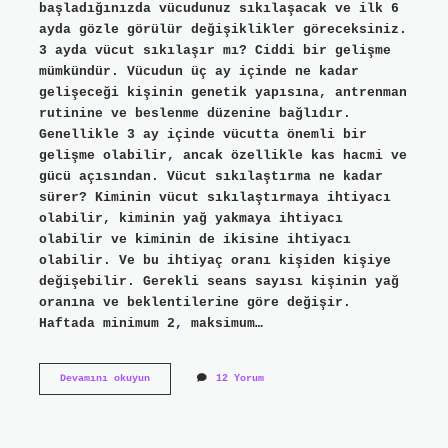
başladığınızda vücudunuz sıkılaşacak ve ilk 6
ayda gözle görülür değişiklikler göreceksiniz.
3 ayda vücut sıkılaşır mı? Ciddi bir gelişme
mümkündür. Vücudun üç ay içinde ne kadar
gelişeceği kişinin genetik yapısına, antrenman
rutinine ve beslenme düzenine bağlıdır.
Genellikle 3 ay içinde vücutta önemli bir
gelişme olabilir, ancak özellikle kas hacmi ve
gücü açısından. Vücut sıkılaştırma ne kadar
sürer? Kiminin vücut sıkılaştırmaya ihtiyacı
olabilir, kiminin yağ yakmaya ihtiyacı
olabilir ve kiminin de ikisine ihtiyacı
olabilir. Ve bu ihtiyaç oranı kişiden kişiye
değişebilir. Gerekli seans sayısı kişinin yağ
oranına ve beklentilerine göre değişir.
Haftada minimum 2, maksimum…
Sıkılaşma
Devamını okuyun
12 Yorum
Ne
Kadar
Sürede
Olur