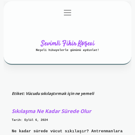
menüyü
Anasayfa
Gizlilik Politikası
aç
Yasal Uyarı
Hakkımızda
Sevimli Fikir Köşesi
Neşeli hikayelerle gününü aydınlat!
Etiket:
Vücudu sıkılaştırmak için ne yemeli
Sıkılaşma Ne Kadar Sürede Olur
Tarih: Eylül 6, 2024
Ne kadar sürede vücut sıkılaşır? Antrenmanlara