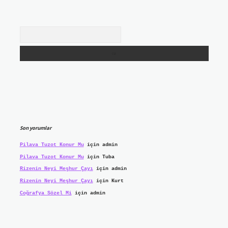
Arama
Son yorumlar
Pilava Tuzot Konur Mu
için
admin
Pilava Tuzot Konur Mu
için
Tuba
Rizenin Neyi Meşhur Çayı
için
admin
Rizenin Neyi Meşhur Çayı
için
Kurt
Coğrafya Sözel Mi
için
admin