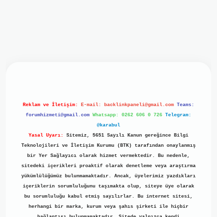
giriş
ilbet giriş
grand opera bet
https://www.betexper.xyz/
Reklam ve İletişim:
E-mail:
backlinkpaneli@gmail.com
Teams:
forumhizmeti@gmail.com
Whatsapp: 0262 606 0 726
Telegram:
@karabul
Yasal Uyarı:
Sitemiz, 5651 Sayılı Kanun gereğince Bilgi
Teknolojileri ve İletişim Kurumu (BTK) tarafından onaylanmış
bir Yer Sağlayıcı olarak hizmet vermektedir. Bu nedenle,
sitedeki içerikleri proaktif olarak denetleme veya araştırma
yükümlülüğümüz bulunmamaktadır. Ancak, üyelerimiz yazdıkları
içeriklerin sorumluluğunu taşımakta olup, siteye üye olarak
bu sorumluluğu kabul etmiş sayılırlar. Bu internet sitesi,
herhangi bir marka, kurum veya şahıs şirketi ile hiçbir
bağlantısı bulunmamaktadır. Sitede yalnızca kendi