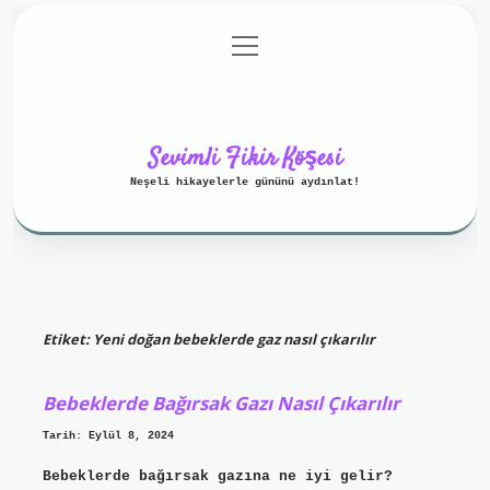
menüyü
Anasayfa
Gizlilik Politikası
aç
Yasal Uyarı
Hakkımızda
Sevimli Fikir Köşesi
Neşeli hikayelerle gününü aydınlat!
Etiket:
Yeni doğan bebeklerde gaz nasıl çıkarılır
Bebeklerde Bağırsak Gazı Nasıl Çıkarılır
Tarih: Eylül 8, 2024
Bebeklerde bağırsak gazına ne iyi gelir?