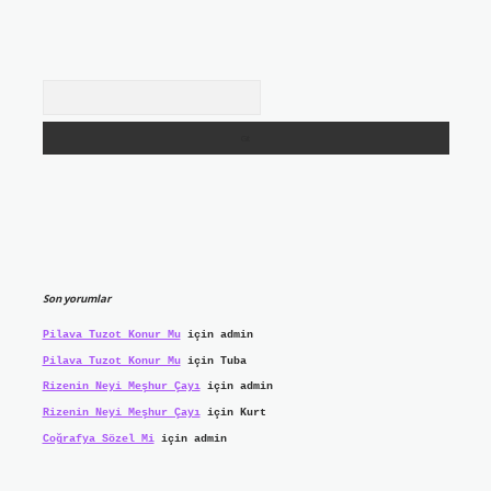
Arama
Son yorumlar
Pilava Tuzot Konur Mu
için
admin
Pilava Tuzot Konur Mu
için
Tuba
Rizenin Neyi Meşhur Çayı
için
admin
Rizenin Neyi Meşhur Çayı
için
Kurt
Coğrafya Sözel Mi
için
admin