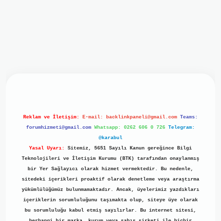
iriş
ilbet giriş
grand opera bet
https://www.betexper.xyz/
b
Reklam ve İletişim:
E-mail:
backlinkpaneli@gmail.com
Teams:
forumhizmeti@gmail.com
Whatsapp: 0262 606 0 726
Telegram:
@karabul
Yasal Uyarı:
Sitemiz, 5651 Sayılı Kanun gereğince Bilgi
Teknolojileri ve İletişim Kurumu (BTK) tarafından onaylanmış
bir Yer Sağlayıcı olarak hizmet vermektedir. Bu nedenle,
sitedeki içerikleri proaktif olarak denetleme veya araştırma
yükümlülüğümüz bulunmamaktadır. Ancak, üyelerimiz yazdıkları
içeriklerin sorumluluğunu taşımakta olup, siteye üye olarak
bu sorumluluğu kabul etmiş sayılırlar. Bu internet sitesi,
herhangi bir marka, kurum veya şahıs şirketi ile hiçbir