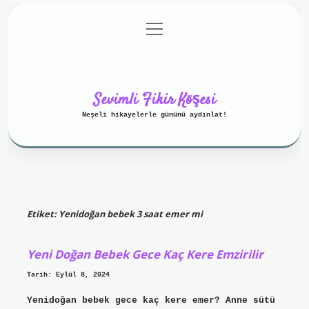
menüyü
Anasayfa
Gizlilik Politikası
aç
Yasal Uyarı
Hakkımızda
Sevimli Fikir Köşesi
Neşeli hikayelerle gününü aydınlat!
Etiket:
Yenidoğan bebek 3 saat emer mi
Yeni Doğan Bebek Gece Kaç Kere Emzirilir
Tarih: Eylül 8, 2024
Yenidoğan bebek gece kaç kere emer? Anne sütü