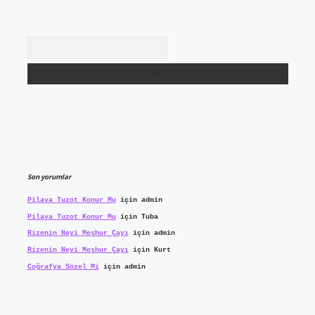
Arama
Son yorumlar
Pilava Tuzot Konur Mu
için
admin
Pilava Tuzot Konur Mu
için
Tuba
Rizenin Neyi Meşhur Çayı
için
admin
Rizenin Neyi Meşhur Çayı
için
Kurt
Coğrafya Sözel Mi
için
admin