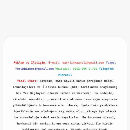
iriş
ilbet giriş
grand opera bet
https://www.betexper.xyz/
b
Reklam ve İletişim:
E-mail:
backlinkpaneli@gmail.com
Teams:
forumhizmeti@gmail.com
Whatsapp: 0262 606 0 726
Telegram:
@karabul
Yasal Uyarı:
Sitemiz, 5651 Sayılı Kanun gereğince Bilgi
Teknolojileri ve İletişim Kurumu (BTK) tarafından onaylanmış
bir Yer Sağlayıcı olarak hizmet vermektedir. Bu nedenle,
sitedeki içerikleri proaktif olarak denetleme veya araştırma
yükümlülüğümüz bulunmamaktadır. Ancak, üyelerimiz yazdıkları
içeriklerin sorumluluğunu taşımakta olup, siteye üye olarak
bu sorumluluğu kabul etmiş sayılırlar. Bu internet sitesi,
herhangi bir marka, kurum veya şahıs şirketi ile hiçbir
bağlantısı bulunmamaktadır. Sitede yalnızca kendi