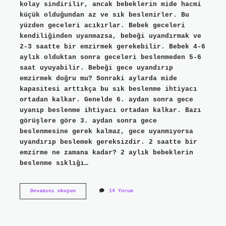
kolay sindirilir, ancak bebeklerin mide hacmi
küçük olduğundan az ve sık beslenirler. Bu
yüzden geceleri acıkırlar. Bebek geceleri
kendiliğinden uyanmazsa, bebeği uyandırmak ve
2-3 saatte bir emzirmek gerekebilir. Bebek 4-6
aylık olduktan sonra geceleri beslenmeden 5-6
saat uyuyabilir. Bebeği gece uyandırıp
emzirmek doğru mu? Sonraki aylarda mide
kapasitesi arttıkça bu sık beslenme ihtiyacı
ortadan kalkar. Genelde 6. aydan sonra gece
uyanıp beslenme ihtiyacı ortadan kalkar. Bazı
görüşlere göre 3. aydan sonra gece
beslenmesine gerek kalmaz, gece uyanmıyorsa
uyandırıp beslemek gereksizdir. 2 saatte bir
emzirme ne zamana kadar? 2 aylık bebeklerin
beslenme sıklığı…
Yeni
Devamını okuyun
14 Yorum
Doğan
Bebek
Gece
Kaç
Kere