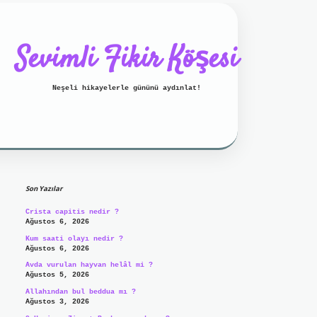
Sevimli Fikir Köşesi
Neşeli hikayelerle gününü aydınlat!
Sidebar
ilbet mobil giriş
ilbet giriş
g
Son Yazılar
Crista capitis nedir ?
Ağustos 6, 2026
Kum saati olayı nedir ?
Ağustos 6, 2026
Avda vurulan hayvan helâl mi ?
Ağustos 5, 2026
Allahından bul beddua mı ?
Ağustos 3, 2026