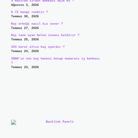
9 Haziran Ziraat Bankası açık mı ?
Ağustos 3, 2026
6.72 hangi renktir ?
Temmuz 30, 2026
Koç erkeği nasıl kız sever ?
Temmuz 27, 2026
Kaç tane uçan balon insanı kaldırır ?
Temmuz 25, 2026
333 karat altın kaç ayardır ?
Temmuz 24, 2026
IBAN’ın son kaç hanesi hesap numarası iş bankası
?
Temmuz 23, 2026