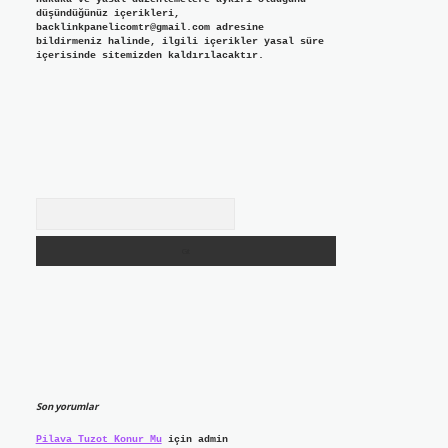
düşündüğünüz içerikleri,
backlinkpanelicomtr@gmail.com
adresine
bildirmeniz halinde, ilgili içerikler yasal süre
içerisinde sitemizden kaldırılacaktır.
Arama
Son yorumlar
Pilava Tuzot Konur Mu
için
admin