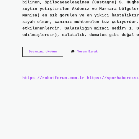
bilinen, Spilocaeaoleaginea (Castagne) S. Hughe
zeytin yetiştirilen Akdeniz ve Marmara bölgeler
Manisa) en sık görülen ve en yıkıcı hastalıktır
siyah olsun, canınız muhtemelen tuz çekiyordur.
etkilenenlerdir. Salatalığın mizacı nedir? 1. S
edilmişlerdir), salatalık, domates gibi doğal o
Zeytin
Devamını okuyun
Yorum Bırak
Mizacı
Nedir
https://robotforum.com.tr
https://sporhabercisi