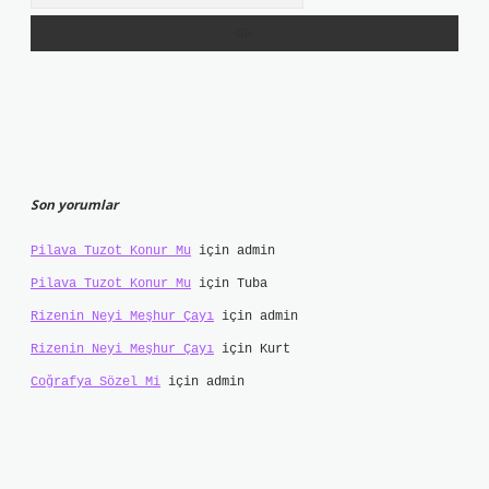
Son yorumlar
Pilava Tuzot Konur Mu
için
admin
Pilava Tuzot Konur Mu
için
Tuba
Rizenin Neyi Meşhur Çayı
için
admin
Rizenin Neyi Meşhur Çayı
için
Kurt
Coğrafya Sözel Mi
için
admin