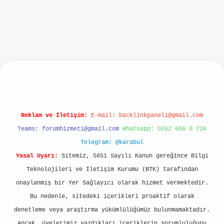
ilbet mobil giriş
ilbet giriş
grand opera bet
ht
Reklam ve İletişim:
E-mail:
backlinkpaneli@gmail.com
Teams:
forumhizmeti@gmail.com
Whatsapp: 0262 606 0 726
Telegram: @karabul
Yasal Uyarı:
Sitemiz, 5651 Sayılı Kanun gereğince Bilgi
Teknolojileri ve İletişim Kurumu (BTK) tarafından
onaylanmış bir Yer Sağlayıcı olarak hizmet vermektedir.
Bu nedenle, sitedeki içerikleri proaktif olarak
denetleme veya araştırma yükümlülüğümüz bulunmamaktadır.
Ancak, üyelerimiz yazdıkları içeriklerin sorumluluğunu