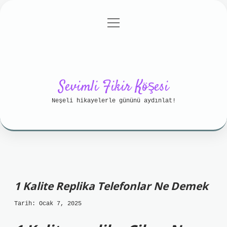
menüyü
Anasayfa
Gizlilik Politikası
aç
Yasal Uyarı
Hakkımızda
Sevimli Fikir Köşesi
Neşeli hikayelerle gününü aydınlat!
1 Kalite Replika Telefonlar Ne Demek
Tarih: Ocak 7, 2025