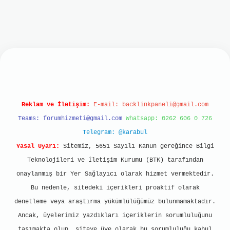
t
Reklam ve İletişim:
E-mail:
backlinkpaneli@gmail.com
Teams:
forumhizmeti@gmail.com
Whatsapp: 0262 606 0 726
Telegram: @karabul
Yasal Uyarı:
Sitemiz, 5651 Sayılı Kanun gereğince Bilgi
Teknolojileri ve İletişim Kurumu (BTK) tarafından
onaylanmış bir Yer Sağlayıcı olarak hizmet vermektedir.
Bu nedenle, sitedeki içerikleri proaktif olarak
denetleme veya araştırma yükümlülüğümüz bulunmamaktadır.
Ancak, üyelerimiz yazdıkları içeriklerin sorumluluğunu
taşımakta olup, siteye üye olarak bu sorumluluğu kabul