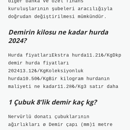
diğer banka ve özel finans
kuruluşlarının şubeleri aracılığıyla
doğrudan değiştirilmesi mümkündür.
Demirin kilosu ne kadar hurda
2024?
Hurda fiyatlarıEkstra hurda11.21₺/KgDkp
demir hurda fiyatları
202413.12₺/KgKoleksiyonluk
hurda10.50₺/KgBir kilogram hurdanın
maliyeti ne kadar11.28₺/Kg3 satır daha
1 Çubuk 8’lik demir kaç kg?
Nervürlü donatı çubuklarının
ağırlıkları ø Demir çapı (mm)1 metre