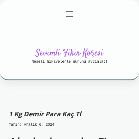
menüyü
Anasayfa
Gizlilik Politikası
aç
Yasal Uyarı
Hakkımızda
Sevimli Fikir Köşesi
Neşeli hikayelerle gününü aydınlat!
1 Kg Demir Para Kaç Tl
Tarih: Aralık 6, 2024