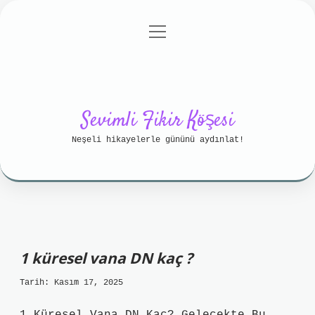
menüyü
Anasayfa
Gizlilik Politikası
aç
Yasal Uyarı
Hakkımızda
Sevimli Fikir Köşesi
Neşeli hikayelerle gününü aydınlat!
1 küresel vana DN kaç ?
Tarih: Kasım 17, 2025