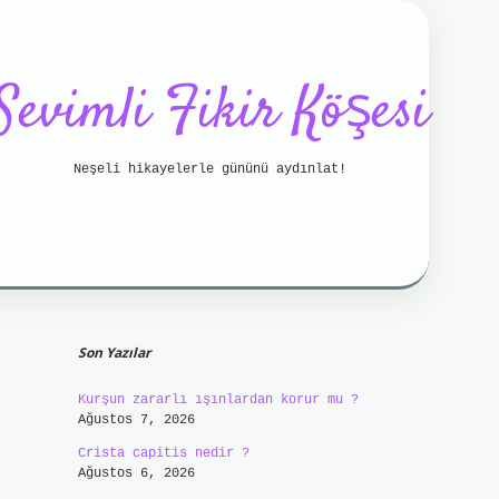
Sevimli Fikir Köşesi
Neşeli hikayelerle gününü aydınlat!
Sidebar
/
betci bahis
betci
https://betci.online/
hiltonb
Son Yazılar
Kurşun zararlı ışınlardan korur mu ?
Ağustos 7, 2026
Crista capitis nedir ?
Ağustos 6, 2026