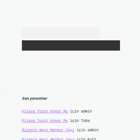
Arama
Son yorumlar
Pilava Tuzot Konur Mu
için
admin
Pilava Tuzot Konur Mu
için
Tuba
Rizenin Neyi Meşhur Çayı
için
admin
Rizenin Neyi Meşhur Çayı
için
Kurt