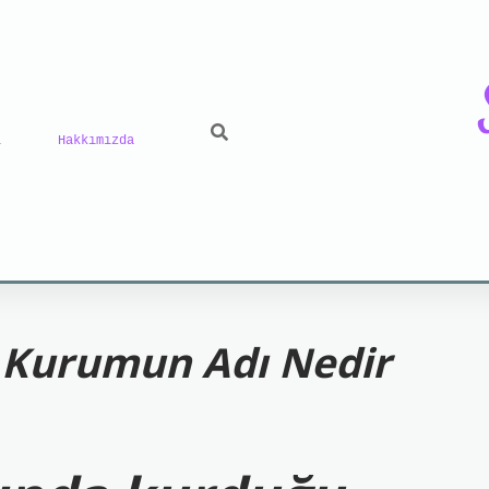
ı
Hakkımızda
 giriş
grand opera bet
https://www.betexper.xyz
n Kurumun Adı Nedir