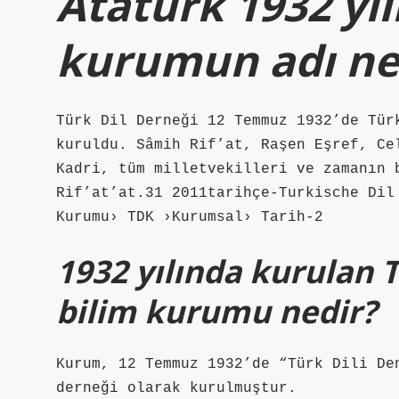
Atatürk 1932 yı
kurumun adı ne
Türk Dil Derneği 12 Temmuz 1932’de Tür
kuruldu. Sâmih Rif’at, Raşen Eşref, Ce
Kadri, tüm milletvekilleri ve zamanın 
Rif’at’at.31 2011tarihçe-Turkische Dil
Kurumu› TDK ›Kurumsal› Tarih-2
1932 yılında kurulan T
bilim kurumu nedir?
Kurum, 12 Temmuz 1932’de “Türk Dili De
derneği olarak kurulmuştur.