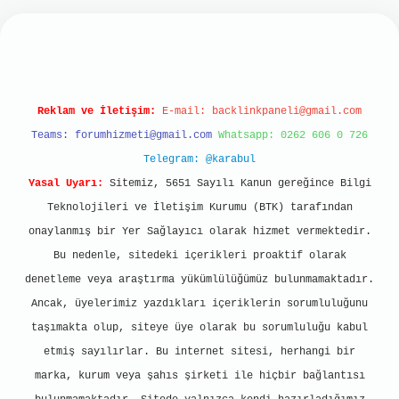
lbet mobil giriş
ilbet giriş
grand opera bet
htt
Reklam ve İletişim:
E-mail:
backlinkpaneli@gmail.com
Teams:
forumhizmeti@gmail.com
Whatsapp: 0262 606 0 726
Telegram: @karabul
Yasal Uyarı:
Sitemiz, 5651 Sayılı Kanun gereğince Bilgi
Teknolojileri ve İletişim Kurumu (BTK) tarafından
onaylanmış bir Yer Sağlayıcı olarak hizmet vermektedir.
Bu nedenle, sitedeki içerikleri proaktif olarak
denetleme veya araştırma yükümlülüğümüz bulunmamaktadır.
Ancak, üyelerimiz yazdıkları içeriklerin sorumluluğunu
taşımakta olup, siteye üye olarak bu sorumluluğu kabul
etmiş sayılırlar. Bu internet sitesi, herhangi bir
marka, kurum veya şahıs şirketi ile hiçbir bağlantısı