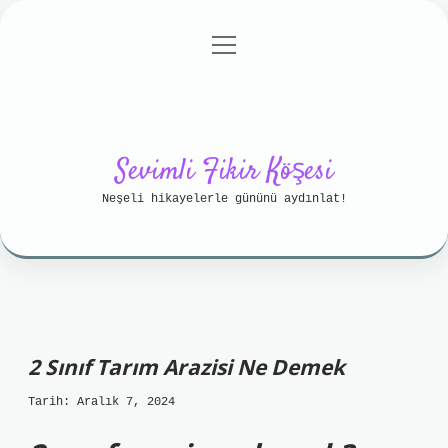
menüyü
Anasayfa
Gizlilik Politikası
aç
Yasal Uyarı
Hakkımızda
Sevimli Fikir Köşesi
Neşeli hikayelerle gününü aydınlat!
2 Sınıf Tarım Arazisi Ne Demek
Tarih: Aralık 7, 2024