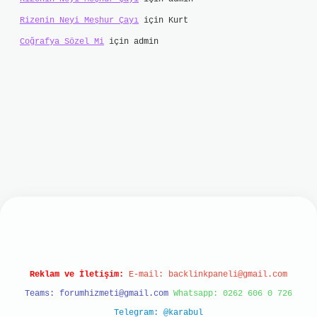
Rizenin Neyi Meşhur Çayı
için
Kurt
Coğrafya Sözel Mi
için
admin
bet
Reklam ve İletişim:
E-mail:
backlinkpaneli@gmail.com
Teams:
forumhizmeti@gmail.com
Whatsapp: 0262 606 0 726
Telegram: @karabul