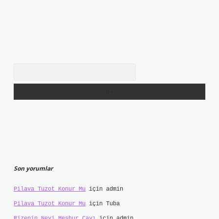
Arama
Son yorumlar
Pilava Tuzot Konur Mu
için
admin
Pilava Tuzot Konur Mu
için
Tuba
Rizenin Neyi Meşhur Çayı
için
admin