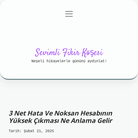
menüyü
Anasayfa
Gizlilik Politikası
aç
Yasal Uyarı
Hakkımızda
Sevimli Fikir Köşesi
Neşeli hikayelerle gününü aydınlat!
3 Net Hata Ve Noksan Hesabının
Yüksek Çıkması Ne Anlama Gelir
Tarih: Şubat 21, 2025