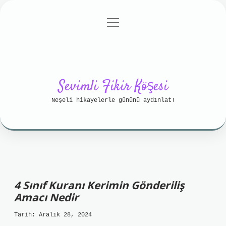
menüyü
Anasayfa
Gizlilik Politikası
aç
Yasal Uyarı
Hakkımızda
Sevimli Fikir Köşesi
Neşeli hikayelerle gününü aydınlat!
4 Sınıf Kuranı Kerimin Gönderiliş
Amacı Nedir
Tarih: Aralık 28, 2024