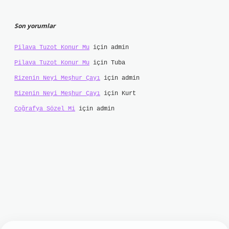
Son yorumlar
Pilava Tuzot Konur Mu
için
admin
Pilava Tuzot Konur Mu
için
Tuba
Rizenin Neyi Meşhur Çayı
için
admin
Rizenin Neyi Meşhur Çayı
için
Kurt
Coğrafya Sözel Mi
için
admin
bet mobil giriş
ilbet giriş
grand opera bet
http