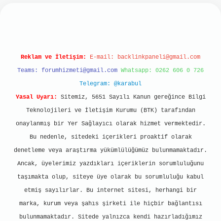
bet mobil giriş
ilbet giriş
grand opera bet
http
Reklam ve İletişim:
E-mail:
backlinkpaneli@gmail.com
Teams:
forumhizmeti@gmail.com
Whatsapp: 0262 606 0 726
Telegram: @karabul
Yasal Uyarı:
Sitemiz, 5651 Sayılı Kanun gereğince Bilgi
Teknolojileri ve İletişim Kurumu (BTK) tarafından
onaylanmış bir Yer Sağlayıcı olarak hizmet vermektedir.
Bu nedenle, sitedeki içerikleri proaktif olarak
denetleme veya araştırma yükümlülüğümüz bulunmamaktadır.
Ancak, üyelerimiz yazdıkları içeriklerin sorumluluğunu
taşımakta olup, siteye üye olarak bu sorumluluğu kabul
etmiş sayılırlar. Bu internet sitesi, herhangi bir
marka, kurum veya şahıs şirketi ile hiçbir bağlantısı
bulunmamaktadır. Sitede yalnızca kendi hazırladığımız