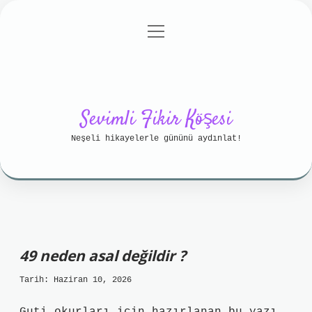
menüyü
Anasayfa
Gizlilik Politikası
aç
Yasal Uyarı
Hakkımızda
Sevimli Fikir Köşesi
Neşeli hikayelerle gününü aydınlat!
49 neden asal değildir ?
Tarih: Haziran 10, 2026