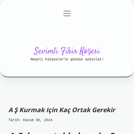
menüyü
Anasayfa
Gizlilik Politikası
aç
Yasal Uyarı
Hakkımızda
Sevimli Fikir Köşesi
Neşeli hikayelerle gününü aydınlat!
A Ş Kurmak Için Kaç Ortak Gerekir
Tarih: Kasım 30, 2024