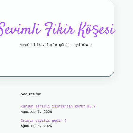
Sevimli Fikir Köşesi
Neşeli hikayelerle gününü aydınlat!
Sidebar
tci bahis
betci
https://betci.online/
hiltonbet
Son Yazılar
Kurşun zararlı ışınlardan korur mu ?
Ağustos 7, 2026
Crista capitis nedir ?
Ağustos 6, 2026