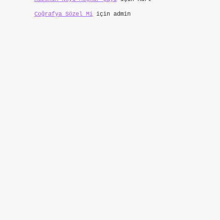
Coğrafya Sözel Mi
için
admin