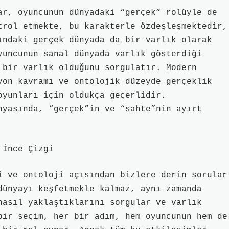
ar, oyuncunun dünyadaki “gerçek” rolüyle de
trol etmekte, bu karakterle özdeşleşmektedir,
ındaki gerçek dünyada da bir varlık olarak
yuncunun sanal dünyada varlık gösterdiği
 bir varlık olduğunu sorgulatır. Modern
yon kavramı ve ontolojik düzeyde gerçeklik
oyunları için oldukça geçerlidir.
nyasında, “gerçek”in ve “sahte”nin ayırt
 İnce Çizgi
i ve ontoloji açısından bizlere derin sorular
dünyayı keşfetmekle kalmaz, aynı zamanda
nasıl yaklaştıklarını sorgular ve varlık
bir seçim, her bir adım, hem oyuncunun hem de