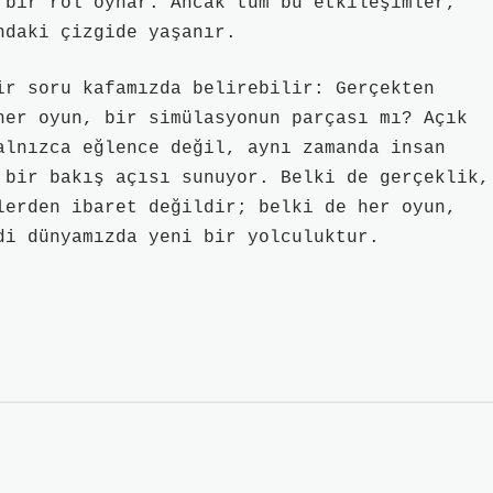
 bir rol oynar. Ancak tüm bu etkileşimler,
ndaki çizgide yaşanır.
ir soru kafamızda belirebilir: Gerçekten
her oyun, bir simülasyonun parçası mı? Açık
alnızca eğlence değil, aynı zamanda insan
 bir bakış açısı sunuyor. Belki de gerçeklik,
lerden ibaret değildir; belki de her oyun,
di dünyamızda yeni bir yolculuktur.