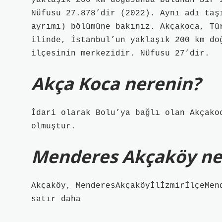
yaklaşık 200 km doğusunda bulunan bir 
Nüfusu 27.878’dir (2022). Aynı adı taş
ayrımı) bölümüne bakınız. Akçakoca, Tü
ilinde, İstanbul’un yaklaşık 200 km do
ilçesinin merkezidir. Nüfusu 27’dir.
Akça Koca nerenin?
İdari olarak Bolu’ya bağlı olan Akçako
olmuştur.
Menderes Akçaköy ner
Akçaköy, MenderesAkçaköyİlİzmirİlçeMen
satır daha