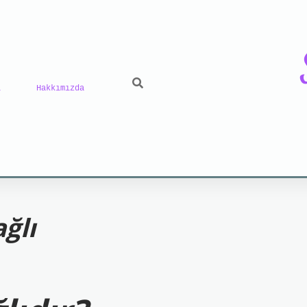
ı
Hakkımızda
riş
grand opera bet
https://www.betexper.xyz/
be
ğlı