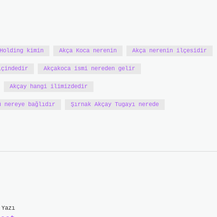
Holding kimin
Akça Koca nerenin
Akça nerenin ilçesidir
içindedir
Akçakoca ismi nereden gelir
Akçay hangi ilimizdedir
ü nereye bağlıdır
Şırnak Akçay Tugayı nerede
 Yazı