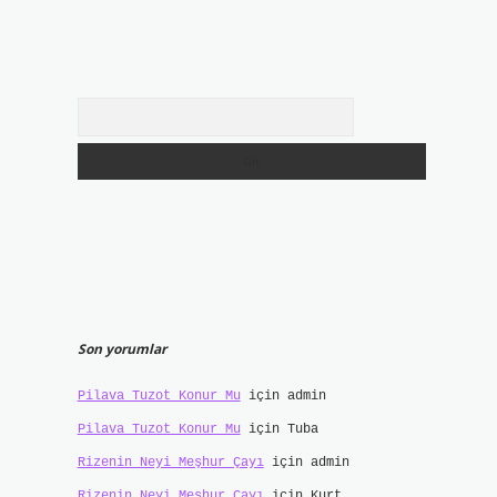
Arama
Son yorumlar
Pilava Tuzot Konur Mu
için
admin
Pilava Tuzot Konur Mu
için
Tuba
Rizenin Neyi Meşhur Çayı
için
admin
Rizenin Neyi Meşhur Çayı
için
Kurt