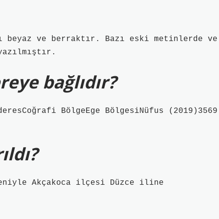
ı beyaz ve berraktır. Bazı eski metinlerde ve
yazılmıştır.
eye bağlıdır?
deresCoğrafi BölgeEge BölgesiNüfus (2019)3569
ıldı?
eniyle Akçakoca ilçesi Düzce iline