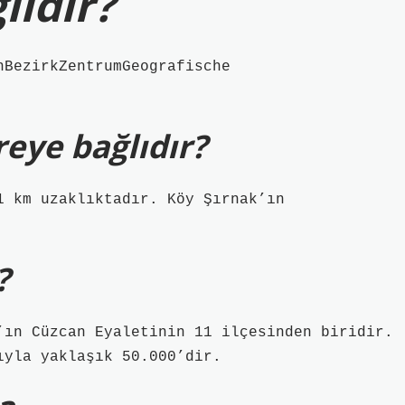
lıdır?
nBezirkZentrumGeografische
eye bağlıdır?
1 km uzaklıktadır. Köy Şırnak’ın
?
ıyla yaklaşık 50.000’dir.