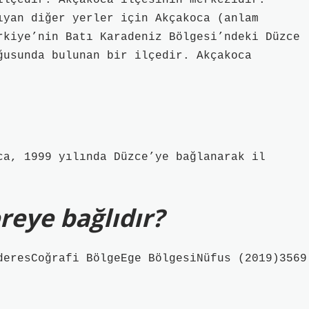
ilçedir. Akçakoca ilçesinin merkezidir.
ıyan diğer yerler için Akçakoca (anlam
rkiye’nin Batı Karadeniz Bölgesi’ndeki Düzce
ğusunda bulunan bir ilçedir. Akçakoca
ca, 1999 yılında Düzce’ye bağlanarak il
eye bağlıdır?
deresCoğrafi BölgeEge BölgesiNüfus (2019)3569