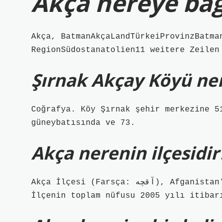
Akça nereye bağ
Akça, BatmanAkçaLandTürkeiProvinzBatma
RegionSüdostanatolien11 weitere Zeilen
Şırnak Akçay Köyü ner
Coğrafya. Köy Şırnak şehir merkezine 5
güneybatısında ve 73.
Akça nerenin ilçesidir
Akça İlçesi (Farsça: آقچه), Afganistan’ın Cüzcan Eyaletinin 11 ilçesinden biridir.
İlçenin toplam nüfusu 2005 yılı itibar