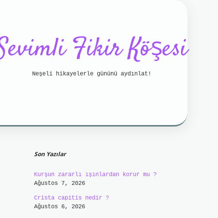
Sevimli Fikir Köşesi
Neşeli hikayelerle gününü aydınlat!
Sidebar
tci bahis
betci
https://betci.online/
hiltonbet
Son Yazılar
Kurşun zararlı ışınlardan korur mu ?
Ağustos 7, 2026
Crista capitis nedir ?
Ağustos 6, 2026