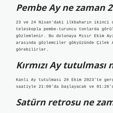
Pembe Ay ne zaman 2
23 ve 24 Nisan’daki ilkbaharın ikinci 
teleskopla pembe-turuncu tonlarda görü
gözlemlenir. Bu dolunaya Mısır Ekim Ay
arasında gözlemciler gökyüzünde Çilek 
görebilirler.
Kırmızı Ay tutulması
Kanlı Ay tutulması 28 Ekim 2023’te ger
saatiyle 21:00’da başlayacak ve 01:26’
Satürn retrosu ne za