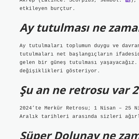
Akrep (Latince: Scorpius, sembol:
),
etkileyen burçtur.
Ay tutulması ne zama
Ay tutulmaları toplumun duygu ve davra
tutulmaları net başlangıçların ifadesi
gelen bir güneş tutulması yaşayacağız.
değişiklikleri gösteriyor.
Şu an ne retrosu var 
2024’te Merkür Retrosu; 1 Nisan – 25 N
Aralık tarihleri ​​arasında sizleri ağır
Süper Dolunay ne za