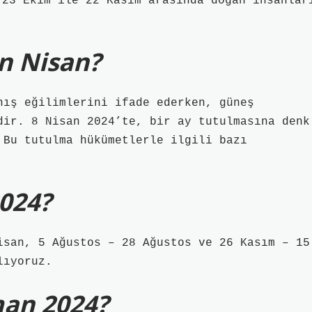
 23 Ekim ile 22 Kasım arasında doğan insanlar
n Nisan?
nış eğilimlerini ifade ederken, güneş
dir. 8 Nisan 2024’te, bir ay tutulmasına denk
 Bu tutulma hükümetlerle ilgili bazı
2024?
isan, 5 Ağustos – 28 Ağustos ve 26 Kasım – 15
lıyoruz.
man 2024?