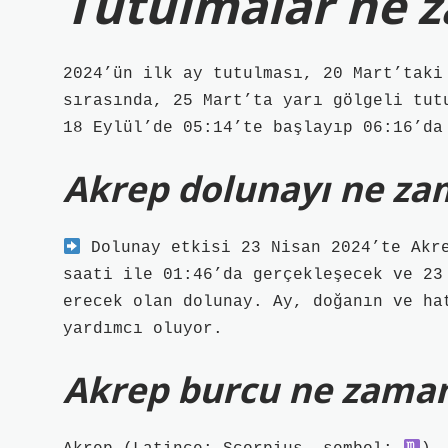
Tutulmalar ne 
2024’ün ilk ay tutulması, 20 Mart’taki
sırasında, 25 Mart’ta yarı gölgeli tut
18 Eylül’de 05:14’te başlayıp 06:16’da
Akrep dolunayı ne za
Dolunay etkisi 23 Nisan 2024’te Akre
saati ile 01:46’da gerçekleşecek ve 23
erecek olan dolunay. Ay, doğanın ve ha
yardımcı oluyor.
Akrep burcu ne zaman