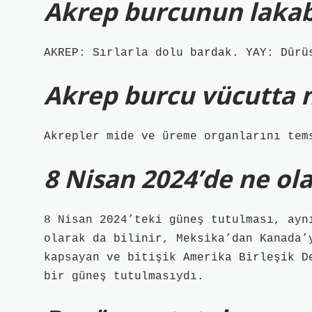
Akrep burcunun lakab
AKREP: Sırlarla dolu bardak. YAY: Dürü
Akrep burcu vücutta n
Akrepler mide ve üreme organlarını tem
8 Nisan 2024’de ne ol
8 Nisan 2024’teki güneş tutulması, ayn
olarak da bilinir, Meksika’dan Kanada’
kapsayan ve bitişik Amerika Birleşik D
bir güneş tutulmasıydı.