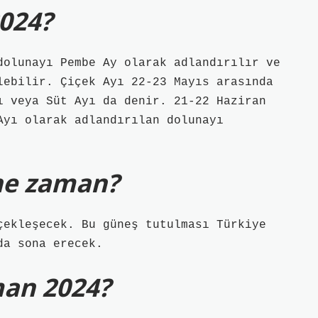
024?
dolunayı Pembe Ay olarak adlandırılır ve
lebilir. Çiçek Ayı 22-23 Mayıs arasında
ı veya Süt Ayı da denir. 21-22 Haziran
Ayı olarak adlandırılan dolunayı
 ne zaman?
çekleşecek. Bu güneş tutulması Türkiye
da sona erecek.
man 2024?