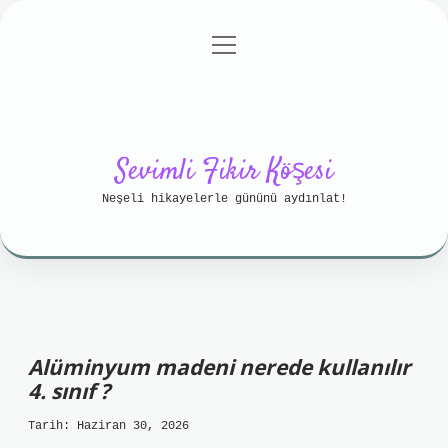
menüyü
Anasayfa
Gizlilik Politikası
aç
Yasal Uyarı
Hakkımızda
Sevimli Fikir Köşesi
Neşeli hikayelerle gününü aydınlat!
Alüminyum madeni nerede kullanılır
4. sınıf ?
Tarih: Haziran 30, 2026