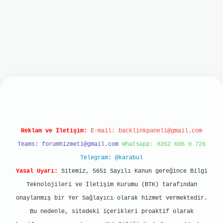
t mobil giriş
ilbet giriş
grand opera bet
https:
Reklam ve İletişim:
E-mail:
backlinkpaneli@gmail.com
Teams:
forumhizmeti@gmail.com
Whatsapp: 0262 606 0 726
Telegram: @karabul
Yasal Uyarı:
Sitemiz, 5651 Sayılı Kanun gereğince Bilgi
Teknolojileri ve İletişim Kurumu (BTK) tarafından
onaylanmış bir Yer Sağlayıcı olarak hizmet vermektedir.
Bu nedenle, sitedeki içerikleri proaktif olarak