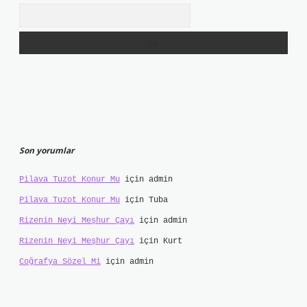
Arama
Son yorumlar
Pilava Tuzot Konur Mu
için
admin
Pilava Tuzot Konur Mu
için
Tuba
Rizenin Neyi Meşhur Çayı
için
admin
Rizenin Neyi Meşhur Çayı
için
Kurt
Coğrafya Sözel Mi
için
admin