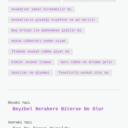
Avukatlar sakal bırakabilir mi
Avukatların giydiği kıyafete ne ad verilir
Baş örtüsü ile mahkemeye gidilir mi
Hukuk cübbeleri neden siyah
İfadede avukat cübbe giyer mi
Kimler avukat olamaz
Sarı cübbe ne anlama gelir
Savcılar ne giyemez
Tesettürlü avukat olur mu
Önceki Yazı
Beyzbol Berabere Biterse Ne Olur
Sonraki Yazı