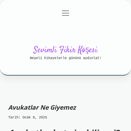
menüyü
Anasayfa
Gizlilik Politikası
aç
Yasal Uyarı
Hakkımızda
Sevimli Fikir Köşesi
Neşeli hikayelerle gününü aydınlat!
Avukatlar Ne Giyemez
Tarih: Ocak 8, 2025