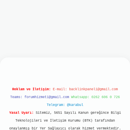
bet mobil giriş
ilbet giriş
grand opera bet
http
Reklam ve İletişim:
E-mail:
backlinkpaneli@gmail.com
Teams:
forumhizmeti@gmail.com
Whatsapp: 0262 606 0 726
Telegram: @karabul
Yasal Uyarı:
Sitemiz, 5651 Sayılı Kanun gereğince Bilgi
Teknolojileri ve İletişim Kurumu (BTK) tarafından
onaylanmış bir Yer Sağlayıcı olarak hizmet vermektedir.