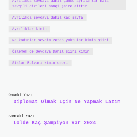
Ayrılıkda sevdaya dahil çünkü ayrılanlar hala
sevgili dizileri hangi şaire aittir
Ayrılıkda sevdaya dahil kaç sayfa
Ayrılıklar kimin
Ne kadınlar sevdim zaten yoktular kimin şiiri
Özlemek de Sevdaya Dahil şiiri kimin
Sisler Bulvarı kimin eseri
Önceki Yazı
Diplomat Olmak Için Ne Yapmak Lazım
Sonraki Yazı
Lolde Kaç Şampiyon Var 2024