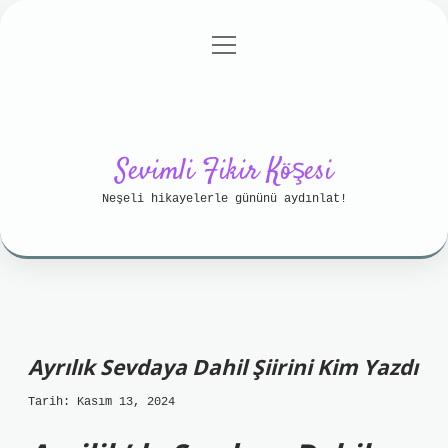
menüyü
Anasayfa
Gizlilik Politikası
aç
Yasal Uyarı
Hakkımızda
Sevimli Fikir Köşesi
Neşeli hikayelerle gününü aydınlat!
Ayrılık Sevdaya Dahil Şiirini Kim Yazdı
Tarih: Kasım 13, 2024