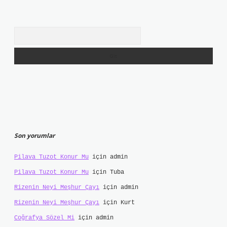
Arama
Son yorumlar
Pilava Tuzot Konur Mu
için
admin
Pilava Tuzot Konur Mu
için
Tuba
Rizenin Neyi Meşhur Çayı
için
admin
Rizenin Neyi Meşhur Çayı
için
Kurt
Coğrafya Sözel Mi
için
admin