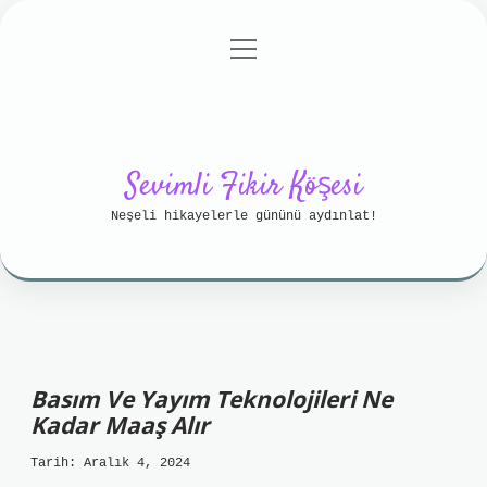
menüyü
Anasayfa
Gizlilik Politikası
aç
Yasal Uyarı
Hakkımızda
Sevimli Fikir Köşesi
Neşeli hikayelerle gününü aydınlat!
Basım Ve Yayım Teknolojileri Ne
Kadar Maaş Alır
Tarih: Aralık 4, 2024