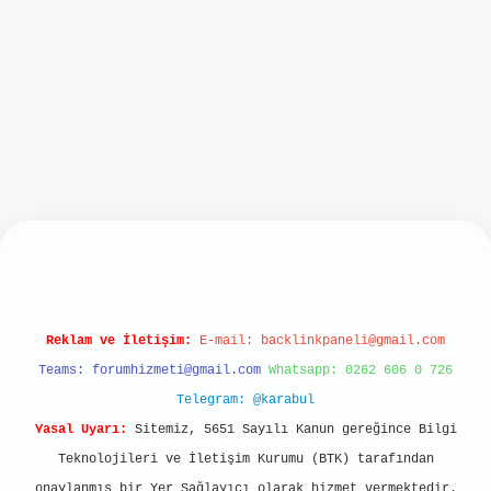
lbet mobil giriş
ilbet giriş
grand opera bet
htt
Reklam ve İletişim:
E-mail:
backlinkpaneli@gmail.com
Teams:
forumhizmeti@gmail.com
Whatsapp: 0262 606 0 726
Telegram: @karabul
Yasal Uyarı:
Sitemiz, 5651 Sayılı Kanun gereğince Bilgi
Teknolojileri ve İletişim Kurumu (BTK) tarafından
onaylanmış bir Yer Sağlayıcı olarak hizmet vermektedir.