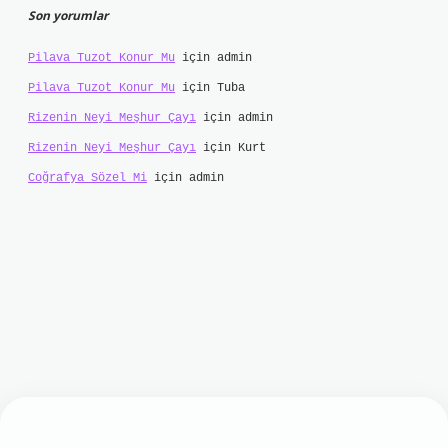
Son yorumlar
Pilava Tuzot Konur Mu
için
admin
Pilava Tuzot Konur Mu
için
Tuba
Rizenin Neyi Meşhur Çayı
için
admin
Rizenin Neyi Meşhur Çayı
için
Kurt
Coğrafya Sözel Mi
için
admin
ilbet mobil giriş
ilbet giriş
grand opera bet
h