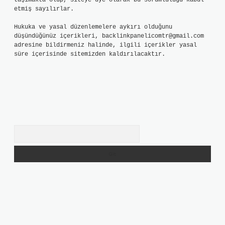
taşımakta olup, siteye üye olarak bu sorumluluğu kabul
etmiş sayılırlar.
Hukuka ve yasal düzenlemelere aykırı olduğunu
düşündüğünüz içerikleri,
backlinkpanelicomtr@gmail.com
adresine bildirmeniz halinde, ilgili içerikler yasal
süre içerisinde sitemizden kaldırılacaktır.
Arama