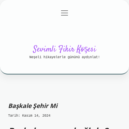
menüyü
Anasayfa
Gizlilik Politikası
aç
Yasal Uyarı
Hakkımızda
Sevimli Fikir Köşesi
Neşeli hikayelerle gününü aydınlat!
Başkale Şehir Mi
Tarih: Kasım 14, 2024