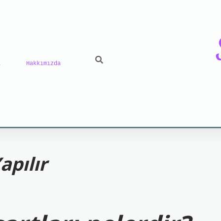
ı
Hakkımızda
riş
grand opera bet
https://www.betexper.xyz/
be
apılır