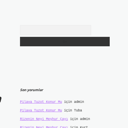
Arama
Son yorumlar
n
Pilava Tuzot Konur Mu
için
admin
Pilava Tuzot Konur Mu
için
Tuba
Rizenin Neyi Meşhur Çayı
için
admin
Rizenin Neyi Meşhur Çayı
için
Kurt