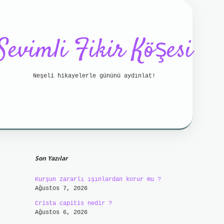
Sevimli Fikir Köşesi
Neşeli hikayelerle gününü aydınlat!
Sidebar
tci bahis
betci
https://betci.online/
hiltonbet
Son Yazılar
Kurşun zararlı ışınlardan korur mu ?
Ağustos 7, 2026
Crista capitis nedir ?
Ağustos 6, 2026