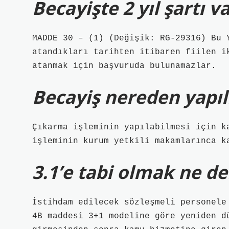
Becayişte 2 yıl şartı v
MADDE 30 – (1) (Değişik: RG-29316) Bu 
atandıkları tarihten itibaren fiilen i
atanmak için başvuruda bulunamazlar.
Becayiş nereden yapıl
Çıkarma işleminin yapılabilmesi için k
işleminin kurum yetkili makamlarınca k
3.1’e tabi olmak ne 
İstihdam edilecek sözleşmeli personele
4B maddesi 3+1 modeline göre yeniden d