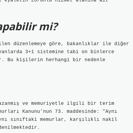
l eyaletin zorunlu hizmet alanına ait
apabilir mi?
ilen düzenlemeye göre, bakanlıklar ile diğer
vanlarda 3+1 sistemine tabi on binlerce
r. Bu kişilerin herhangi bir nedenle
azanmış ve memuriyetle ilgili bir terim
murları Kanunu’nun 73. maddesinde: “Aynı
ynı sınıftaki memurlar, karşılıklı nakil
denilmektedir.