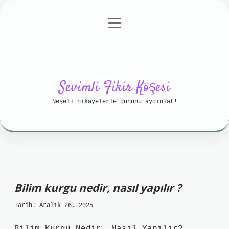
menüyü
Anasayfa
Gizlilik Politikası
aç
Yasal Uyarı
Hakkımızda
Sevimli Fikir Köşesi
Neşeli hikayelerle gününü aydınlat!
Bilim kurgu nedir, nasıl yapılır ?
Tarih: Aralık 26, 2025