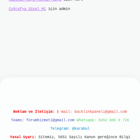
Coğrafya Sözel Mi
için
admin
t
Reklam ve İletişim:
E-mail:
backlinkpaneli@gmail.com
Teams:
forumhizmeti@gmail.com
Whatsapp: 0262 606 0 726
Telegram: @karabul
Yasal Uyarı:
Sitemiz, 5651 Sayılı Kanun gereğince Bilgi