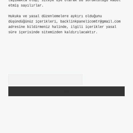
taşımakta olup, siteye üye olarak bu sorumluluğu kabul
etmiş sayılırlar.
Hukuka ve yasal düzenlemelere aykırı olduğunu
düşündüğünüz içerikleri,
backlinkpanelicomtr@gmail.com
adresine bildirmeniz halinde, ilgili içerikler yasal
süre içerisinde sitemizden kaldırılacaktır.
Arama