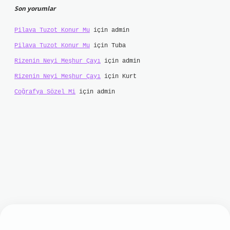
Son yorumlar
Pilava Tuzot Konur Mu
için
admin
Pilava Tuzot Konur Mu
için
Tuba
Rizenin Neyi Meşhur Çayı
için
admin
Rizenin Neyi Meşhur Çayı
için
Kurt
Coğrafya Sözel Mi
için
admin
lbet mobil giriş
ilbet giriş
grand opera bet
htt