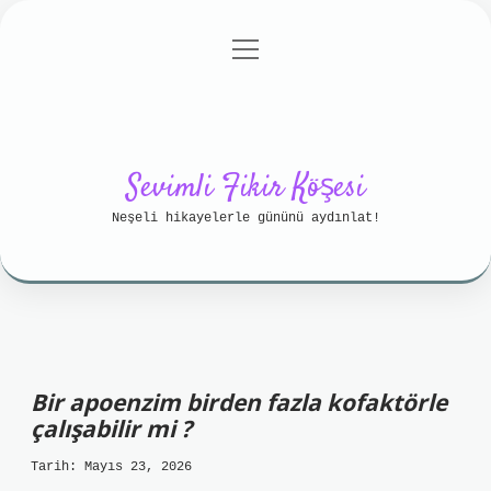
menüyü
Anasayfa
Gizlilik Politikası
aç
Yasal Uyarı
Hakkımızda
Sevimli Fikir Köşesi
Neşeli hikayelerle gününü aydınlat!
Bir apoenzim birden fazla kofaktörle
çalışabilir mi ?
Tarih: Mayıs 23, 2026