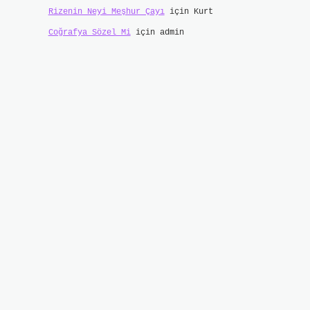
Rizenin Neyi Meşhur Çayı
için
Kurt
Coğrafya Sözel Mi
için
admin