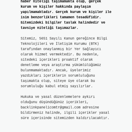
haber niteliği taşımamakta olup, gerçek
kurum ve kişiler hakkında paylaşım
yapılmamaktadır. Gerçek kurum ve kişiler ile
isim benzerlikleri tamamen tesadüfidir.
Sitemizdeki bilgiler taslak halindedir ve
tavsiye niteliği taşımazlar.
Sitemiz, 5651 Sayılı Kanun gereğince Bilgi
Teknolojileri ve İletişim Kurumu (BTK)
tarafından onaylanmış bir Yer Sağlayıcı
olarak hizmet vermektedir. Bu nedenle,
sitedeki içerikleri proaktif olarak
denetleme veya araştırma yükümlülüğümüz
bulunmamaktadır. Ancak, üyelerimiz
yazdıkları içeriklerin sorumluluğunu
taşımakta olup, siteye üye olarak bu
sorumluluğu kabul etmiş sayılırlar.
Hukuka ve yasal düzenlemelere aykırı
olduğunu düşündüğünüz içerikleri,
backlinkpanelicomtr@gmail.com
adresine
bildirmeniz halinde, ilgili içerikler yasal
süre içerisinde sitemizden kaldırılacaktır.