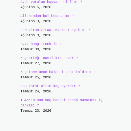
Avda vurulan hayvan helâl mi ?
Ağustos 5, 2026
Allahından bul beddua mı ?
Ağustos 3, 2026
9 Haziran Ziraat Bankası açık mı ?
Ağustos 3, 2026
6.72 hangi renktir ?
Temmuz 30, 2026
Koç erkeği nasıl kız sever ?
Temmuz 27, 2026
Kaç tane uçan balon insanı kaldırır ?
Temmuz 25, 2026
333 karat altın kaç ayardır ?
Temmuz 24, 2026
IBAN’ın son kaç hanesi hesap numarası iş
bankası ?
Temmuz 23, 2026