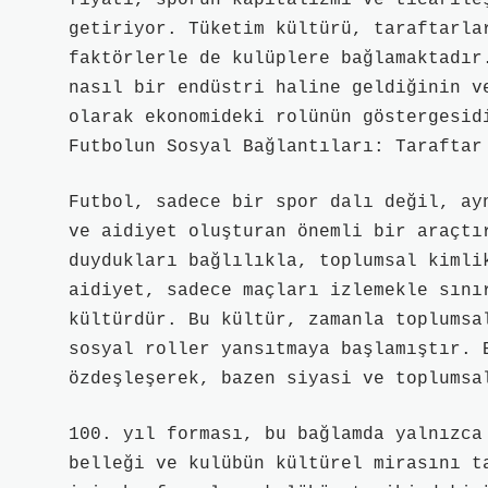
fiyatı, sporun kapitalizmi ve ticarile
getiriyor. Tüketim kültürü, taraftarla
faktörlerle de kulüplere bağlamaktadır
nasıl bir endüstri haline geldiğinin v
olarak ekonomideki rolünün göstergesid
Futbolun Sosyal Bağlantıları: Taraftar
Futbol, sadece bir spor dalı değil, ay
ve aidiyet oluşturan önemli bir araçtı
duydukları bağlılıkla, toplumsal kimli
aidiyet, sadece maçları izlemekle sını
kültürdür. Bu kültür, zamanla toplumsa
sosyal roller yansıtmaya başlamıştır. 
özdeşleşerek, bazen siyasi ve toplumsa
100. yıl forması, bu bağlamda yalnızca
belleği ve kulübün kültürel mirasını t