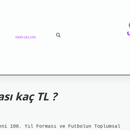
ı
Hakkımızda
riş
grand opera bet
https://www.betexper.xyz/
be
ası kaç TL ?
eni 100. Yıl Forması ve Futbolun Toplumsal