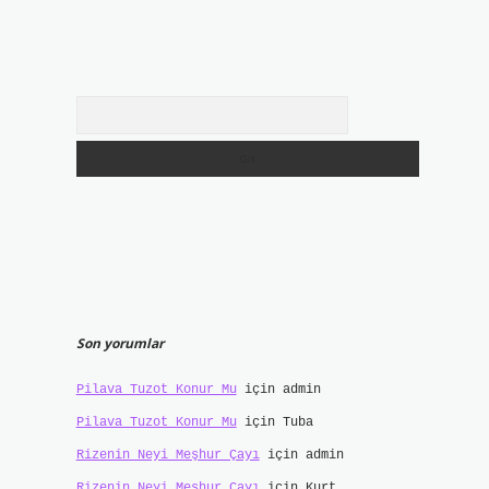
Arama
Son yorumlar
Pilava Tuzot Konur Mu
için
admin
Pilava Tuzot Konur Mu
için
Tuba
Rizenin Neyi Meşhur Çayı
için
admin
Rizenin Neyi Meşhur Çayı
için
Kurt