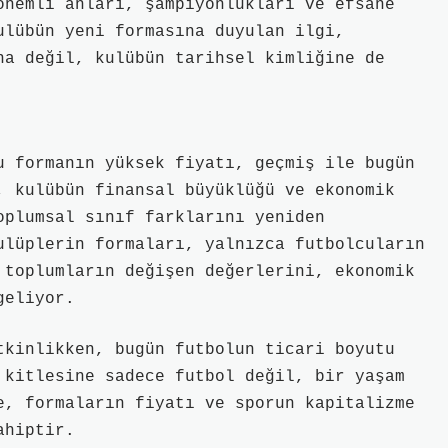
önemli anları, şampiyonlukları ve efsane
ulübün yeni formasına duyulan ilgi,
na değil, kulübün tarihsel kimliğine de
u formanın yüksek fiyatı, geçmiş ile bugün
, kulübün finansal büyüklüğü ve ekonomik
oplumsal sınıf farklarını yeniden
ulüplerin formaları, yalnızca futbolcuların
 toplumların değişen değerlerini, ekonomik
geliyor.
tkinlikken, bugün futbolun ticari boyutu
 kitlesine sadece futbol değil, bir yaşam
e, formaların fiyatı ve sporun kapitalizme
ahiptir.