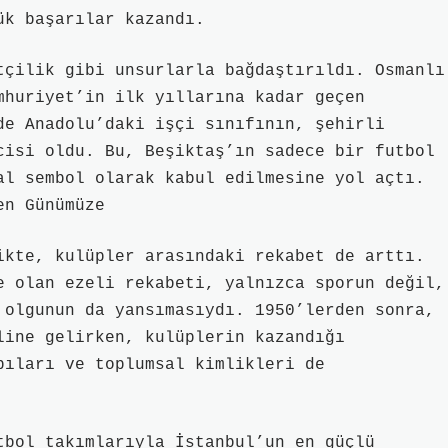
ük başarılar kazandı.
tçilik gibi unsurlarla bağdaştırıldı. Osmanlı
mhuriyet’in ilk yıllarına kadar geçen
de Anadolu’daki işçi sınıfının, şehirli
cisi oldu. Bu, Beşiktaş’ın sadece bir futbol
al sembol olarak kabul edilmesine yol açtı.
en Günümüze
ikte, kulüpler arasındaki rekabet de arttı.
e olan ezeli rekabeti, yalnızca sporun değil,
 olgunun da yansımasıydı. 1950’lerden sonra,
line gelirken, kulüplerin kazandığı
pıları ve toplumsal kimlikleri de
tbol takımlarıyla İstanbul’un en güçlü