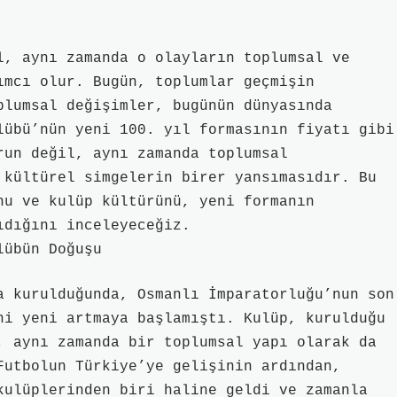
l, aynı zamanda o olayların toplumsal ve
ımcı olur. Bugün, toplumlar geçmişin
plumsal değişimler, bugünün dünyasında
lübü’nün yeni 100. yıl formasının fiyatı gibi
run değil, aynı zamanda toplumsal
 kültürel simgelerin birer yansımasıdır. Bu
nu ve kulüp kültürünü, yeni formanın
ıdığını inceleyeceğiz.
lübün Doğuşu
a kurulduğunda, Osmanlı İmparatorluğu’nun son
ni yeni artmaya başlamıştı. Kulüp, kurulduğu
, aynı zamanda bir toplumsal yapı olarak da
Futbolun Türkiye’ye gelişinin ardından,
kulüplerinden biri haline geldi ve zamanla