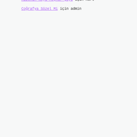
Coğrafya Sözel Mi
için
admin