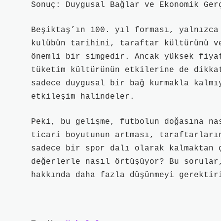
Sonuç: Duygusal Bağlar ve Ekonomik Ger
Beşiktaş’ın 100. yıl forması, yalnızca
kulübün tarihini, taraftar kültürünü v
önemli bir simgedir. Ancak yüksek fiya
tüketim kültürünün etkilerine de dikka
sadece duygusal bir bağ kurmakla kalmı
etkileşim halindeler.
Peki, bu gelişme, futbolun doğasına na
ticari boyutunun artması, taraftarları
sadece bir spor dalı olarak kalmaktan 
değerlerle nasıl örtüşüyor? Bu sorular
hakkında daha fazla düşünmeyi gerektir