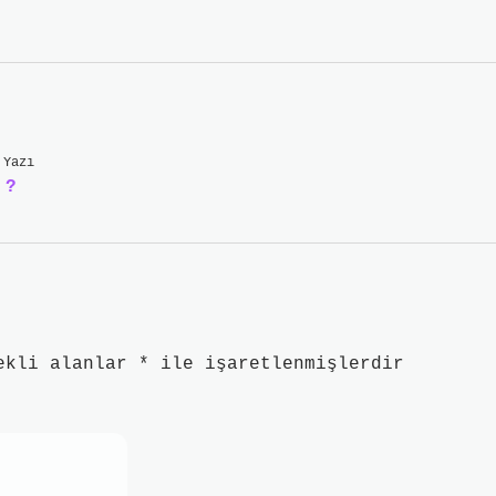
 Yazı
 ?
ekli alanlar
*
ile işaretlenmişlerdir