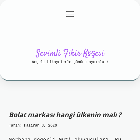
menüyü
Anasayfa
Gizlilik Politikası
aç
Yasal Uyarı
Hakkımızda
Sevimli Fikir Köşesi
Neşeli hikayelerle gününü aydınlat!
Bolat markası hangi ülkenin malı ?
Tarih: Haziran 8, 2026