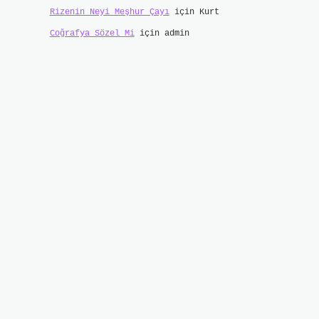
Rizenin Neyi Meşhur Çayı
için
Kurt
Coğrafya Sözel Mi
için
admin