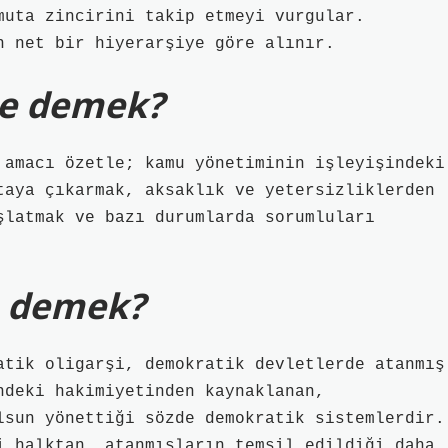
muta zincirini takip etmeyi vurgular.
n net bir hiyerarşiye göre alınır.
ne demek?
 amacı özetle; kamu yönetiminin işleyişindeki
taya çıkarmak, aksaklık ve yetersizliklerden
şlatmak ve bazı durumlarda sorumluları
e demek?
atik oligarşi, demokratik devletlerde atanmış
ndeki hakimiyetinden kaynaklanan,
lsun yönettiği sözde demokratik sistemlerdir.
i halktan, atanmışların temsil edildiği daha