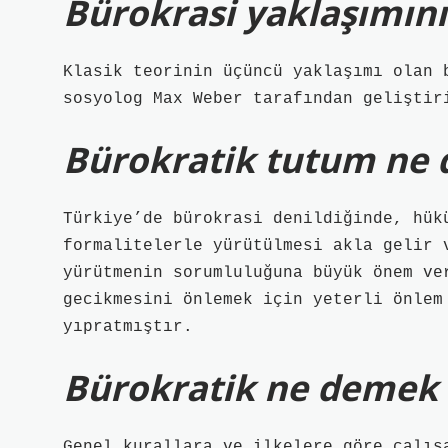
Bürokrasi yaklaşımın
Klasik teorinin üçüncü yaklaşımı olan 
sosyolog Max Weber tarafından geliştir
Bürokratik tutum ne
Türkiye’de bürokrasi denildiğinde, hük
formalitelerle yürütülmesi akla gelir 
yürütmenin sorumluluğuna büyük önem ve
gecikmesini önlemek için yeterli önlem
yıpratmıştır.
Bürokratik ne demek 
Genel kurallara ve ilkelere göre çalış