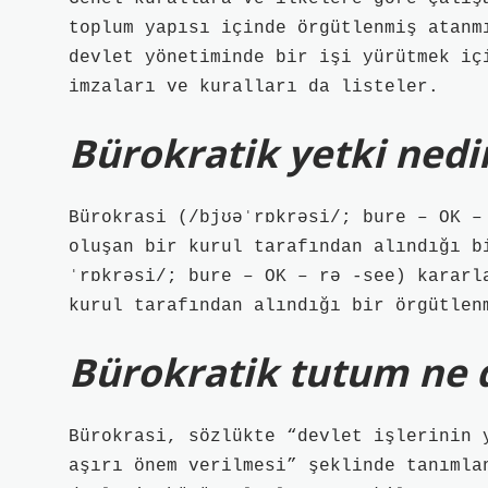
toplum yapısı içinde örgütlenmiş atanm
devlet yönetiminde bir işi yürütmek iç
imzaları ve kuralları da listeler.
Bürokratik yetki nedi
Bürokrasi (/bjʊəˈrɒkrəsi/; bure – OK –
oluşan bir kurul tarafından alındığı b
ˈrɒkrəsi/; bure – OK – rə -see) kararl
kurul tarafından alındığı bir örgütlen
Bürokratik tutum ne
Bürokrasi, sözlükte “devlet işlerinin 
aşırı önem verilmesi” şeklinde tanımla