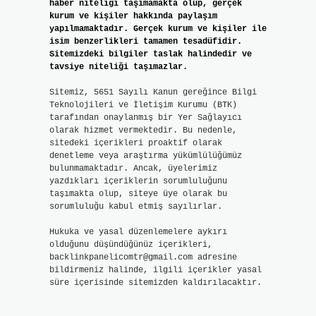
haber niteliği taşımamakta olup, gerçek
kurum ve kişiler hakkında paylaşım
yapılmamaktadır. Gerçek kurum ve kişiler ile
isim benzerlikleri tamamen tesadüfidir.
Sitemizdeki bilgiler taslak halindedir ve
tavsiye niteliği taşımazlar.
Sitemiz, 5651 Sayılı Kanun gereğince Bilgi
Teknolojileri ve İletişim Kurumu (BTK)
tarafından onaylanmış bir Yer Sağlayıcı
olarak hizmet vermektedir. Bu nedenle,
sitedeki içerikleri proaktif olarak
denetleme veya araştırma yükümlülüğümüz
bulunmamaktadır. Ancak, üyelerimiz
yazdıkları içeriklerin sorumluluğunu
taşımakta olup, siteye üye olarak bu
sorumluluğu kabul etmiş sayılırlar.
Hukuka ve yasal düzenlemelere aykırı
olduğunu düşündüğünüz içerikleri,
backlinkpanelicomtr@gmail.com
adresine
bildirmeniz halinde, ilgili içerikler yasal
süre içerisinde sitemizden kaldırılacaktır.