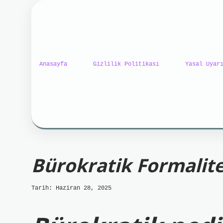
Anasayfa
Gizlilik Politikası
Yasal Uyar
ilbet mobil giriş
ilbet g
Bürokratik Formali
Tarih: Haziran 28, 2025