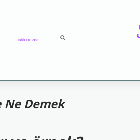
ı
Hakkımızda
iriş
grand opera bet
https://www.betexper.xyz/
b
te Ne Demek