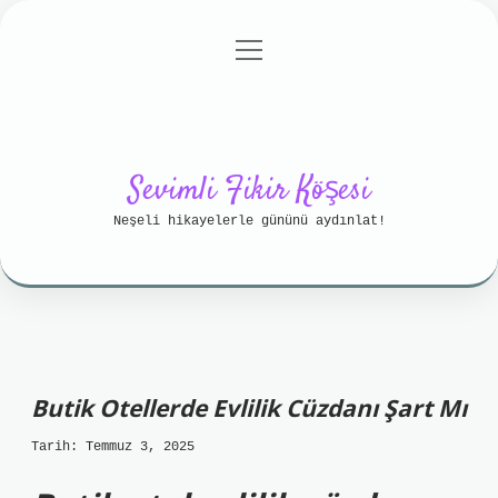
menüyü
Anasayfa
Gizlilik Politikası
aç
Yasal Uyarı
Hakkımızda
Sevimli Fikir Köşesi
Neşeli hikayelerle gününü aydınlat!
Butik Otellerde Evlilik Cüzdanı Şart Mı
Tarih: Temmuz 3, 2025