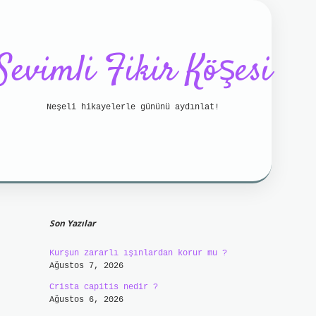
Sevimli Fikir Köşesi
Neşeli hikayelerle gününü aydınlat!
Sidebar
tci bahis
betci
https://betci.online/
hiltonbet
Son Yazılar
Kurşun zararlı ışınlardan korur mu ?
Ağustos 7, 2026
Crista capitis nedir ?
Ağustos 6, 2026