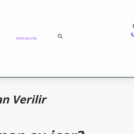
ı
Hakkımızda
riş
grand opera bet
https://www.betexper.xyz/
be
 Verilir