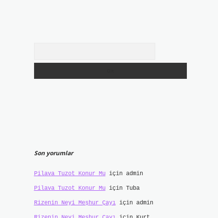
Arama
Son yorumlar
Pilava Tuzot Konur Mu
için
admin
Pilava Tuzot Konur Mu
için
Tuba
Rizenin Neyi Meşhur Çayı
için
admin
Rizenin Neyi Meşhur Çayı
için
Kurt