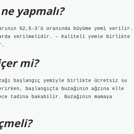
 ne yapmalı?
arının %2,5-3’ü oranında büyüme yemi verilir.
arda verilmelidir. – Kaliteli yemle birlikte
r.
içer mi?
ağı başlangıç ​​yemiyle birlikte ücretsiz su
erirken, başlangıçta buzağının ağzına elle
ece tadına bakabilir. Buzağının mamaya
içmeli?