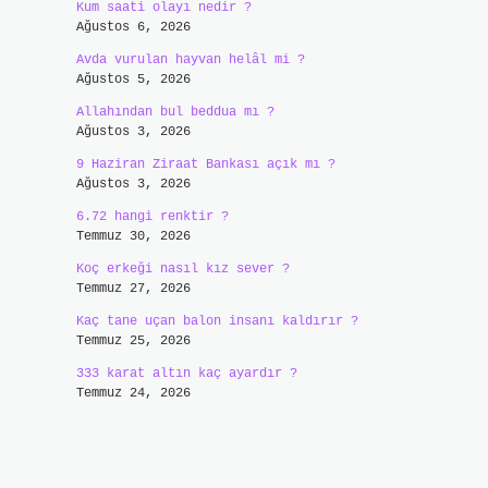
Kum saati olayı nedir ?
Ağustos 6, 2026
Avda vurulan hayvan helâl mi ?
Ağustos 5, 2026
Allahından bul beddua mı ?
Ağustos 3, 2026
9 Haziran Ziraat Bankası açık mı ?
Ağustos 3, 2026
6.72 hangi renktir ?
Temmuz 30, 2026
Koç erkeği nasıl kız sever ?
Temmuz 27, 2026
Kaç tane uçan balon insanı kaldırır ?
Temmuz 25, 2026
333 karat altın kaç ayardır ?
Temmuz 24, 2026