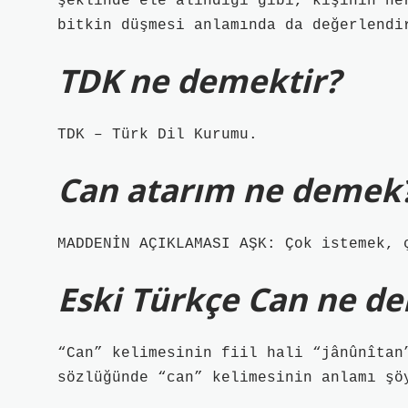
şeklinde ele alındığı gibi, kişinin he
bitkin düşmesi anlamında da değerlendi
TDK ne demektir?
TDK – Türk Dil Kurumu.
Can atarım ne demek
MADDENİN AÇIKLAMASI AŞK: Çok istemek, 
Eski Türkçe Can ne d
“Can” kelimesinin fiil hali “jânûnîtan
sözlüğünde “can” kelimesinin anlamı şö