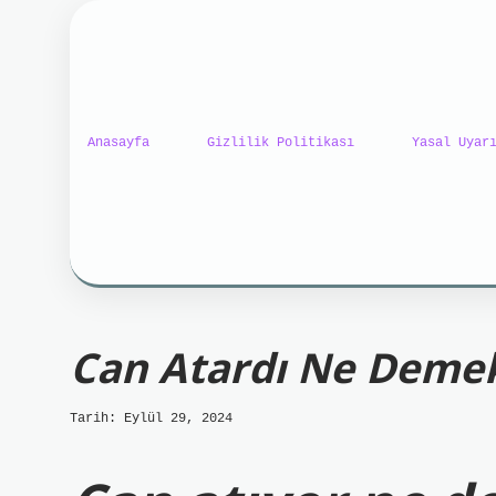
Anasayfa
Gizlilik Politikası
Yasal Uyar
ilbet mobil giriş
ilbet gi
Can Atardı Ne Deme
Tarih: Eylül 29, 2024