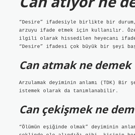
Can atıyor ne 
“Desire” ifadesiyle birlikte bir durum
arzuyu ifade etmek için kullanılır. Öz
ilgili olarak hissedilen heyecanı ifad
“Desire” ifadesi çok büyük bir şeyi ba
Can atmak ne demek
Arzulamak deyiminin anlamı (TDK) Bir ş
istemek olarak da tanımlanabilir.
Can çekişmek ne dem
“Ölümün eşiğinde olmak” deyiminin anla