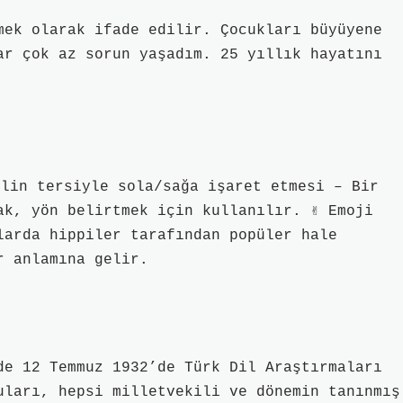
mek olarak ifade edilir. Çocukları büyüyene
ar çok az sorun yaşadım. 25 yıllık hayatını
lin tersiyle sola/sağa işaret etmesi – Bir
ak, yön belirtmek için kullanılır. ✌
Emoji
larda hippiler tarafından popüler hale
r anlamına gelir.
de 12 Temmuz 1932’de Türk Dil Araştırmaları
uları, hepsi milletvekili ve dönemin tanınmış