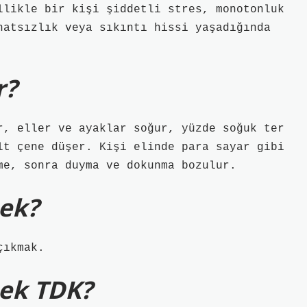
llikle bir kişi şiddetli stres, monotonluk
hatsızlık veya sıkıntı hissi yaşadığında
r?
r, eller ve ayaklar soğur, yüzde soğuk ter
lt çene düşer. Kişi elinde para sayar gibi
me, sonra duyma ve dokunma bozulur.
ek?
çıkmak.
ek TDK?