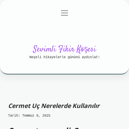
menüyü
Anasayfa
Gizlilik Politikası
aç
Yasal Uyarı
Hakkımızda
Sevimli Fikir Köşesi
Neşeli hikayelerle gününü aydınlat!
Cermet Uç Nerelerde Kullanılır
Tarih: Temmuz 9, 2025