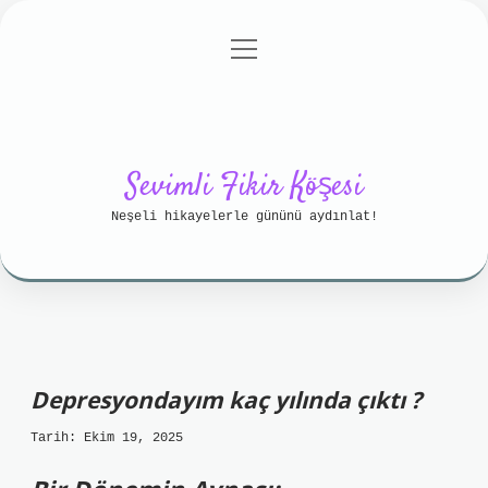
menüyü
Anasayfa
Gizlilik Politikası
aç
Yasal Uyarı
Hakkımızda
Sevimli Fikir Köşesi
Neşeli hikayelerle gününü aydınlat!
Depresyondayım kaç yılında çıktı ?
Tarih: Ekim 19, 2025