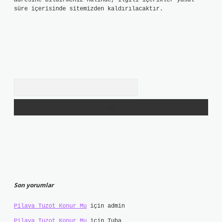
adresine bildirmeniz halinde, ilgili içerikler yasal
süre içerisinde sitemizden kaldırılacaktır.
Arama
Son yorumlar
Pilava Tuzot Konur Mu
için
admin
Pilava Tuzot Konur Mu
için
Tuba