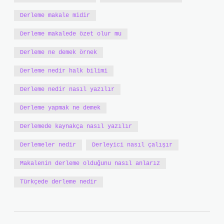
Derleme makale midir
Derleme makalede özet olur mu
Derleme ne demek örnek
Derleme nedir halk bilimi
Derleme nedir nasıl yazılır
Derleme yapmak ne demek
Derlemede kaynakça nasıl yazılır
Derlemeler nedir
Derleyici nasıl çalışır
Makalenin derleme olduğunu nasıl anlarız
Türkçede derleme nedir