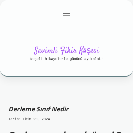
menüyü
Anasayfa
Gizlilik Politikası
aç
Yasal Uyarı
Hakkımızda
Sevimli Fikir Köşesi
Neşeli hikayelerle gününü aydınlat!
Derleme Sınıf Nedir
Tarih: Ekim 29, 2024