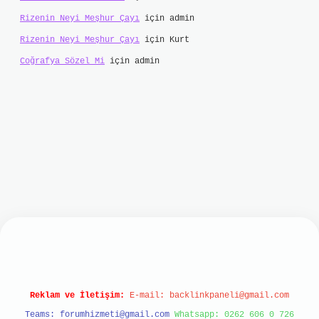
Rizenin Neyi Meşhur Çayı
için
admin
Rizenin Neyi Meşhur Çayı
için
Kurt
Coğrafya Sözel Mi
için
admin
et
Reklam ve İletişim:
E-mail:
backlinkpaneli@gmail.com
Teams:
forumhizmeti@gmail.com
Whatsapp: 0262 606 0 726