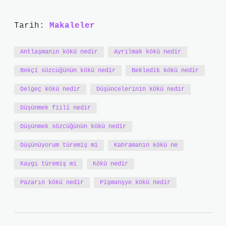
Tarih:
Makaleler
Antlaşmanın kökü nedir
Ayrılmak kökü nedir
Bekçi sözcüğünün kökü nedir
Bekledik kökü nedir
Delgeç kökü nedir
Düşüncelerinin kökü nedir
Düşünmek fiili nedir
Düşünmek sözcüğünün kökü nedir
Düşünüyorum türemiş mi
Kahramanın kökü ne
Kaygı türemiş mi
Kökü nedir
Pazarın kökü nedir
Pişmanşye kökü nedir