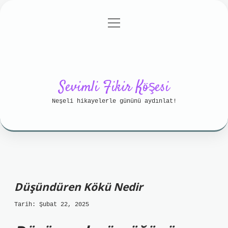
menüyü
Anasayfa
Gizlilik Politikası
aç
Yasal Uyarı
Hakkımızda
Sevimli Fikir Köşesi
Neşeli hikayelerle gününü aydınlat!
Düşündüren Kökü Nedir
Tarih: Şubat 22, 2025