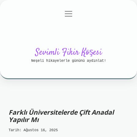
menüyü
Anasayfa
Gizlilik Politikası
aç
Yasal Uyarı
Hakkımızda
Sevimli Fikir Köşesi
Neşeli hikayelerle gününü aydınlat!
Farklı Üniversitelerde Çift Anadal
Yapılır Mı
Tarih: Ağustos 16, 2025