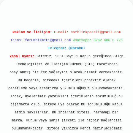
bet mobil giriş
ilbet giriş
grand opera bet
htt
Reklam ve İletişim:
E-mail:
backlinkpaneli@gmail.com
Teams:
forumhizmeti@gmail.com
Whatsapp: 0262 606 0 726
Telegram: @karabul
Yasal Uyarı:
Sitemiz, 5651 Sayılı Kanun gereğince Bilgi
Teknolojileri ve İletişim Kurumu (BTK) tarafından
onaylanmış bir Yer Sağlayıcı olarak hizmet vermektedir.
Bu nedenle, sitedeki içerikleri proaktif olarak
denetleme veya araştırma yükümlülüğümüz bulunmamaktadır.
Ancak, üyelerimiz yazdıkları içeriklerin sorumluluğunu
taşımakta olup, siteye üye olarak bu sorumluluğu kabul
etmiş sayılırlar. Bu internet sitesi, herhangi bir
marka, kurum veya şahıs şirketi ile hiçbir bağlantısı
bulunmamaktadır. Sitede yalnızca kendi hazırladığımız