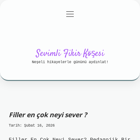
menüyü
Anasayfa
Gizlilik Politikası
aç
Yasal Uyarı
Hakkımızda
Sevimli Fikir Köşesi
Neşeli hikayelerle gününü aydınlat!
Filler en çok neyi sever ?
Tarih: Şubat 16, 2026